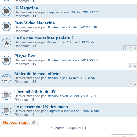
Réponses :
11
IG Magazine
Dernier message par
jumpman
«
mar. 24 déc. 2013 17:14
Réponses :
13
Jeux Vidéo Magazine
Dernier message par
Blondex
«
lun. 23 déc. 2013 10:36
Réponses :
2
La fin des magazines papiers ?
Dernier message par
Wizzy
«
mar. 28 mai 2013 21:22
Réponses :
42
1
2
3
Player Two
Dernier message par
Blondex
«
lun. 26 sept. 2011 23:16
Réponses :
15
1
2
Nintendo le mag' officiel
Dernier message par
Blondex
«
jeu. 14 avr. 2011 18:47
Réponses :
22
1
2
L'actualité light du JV...
Dernier message par
Blondex
«
ven. 25 avr. 2008 17:30
Réponses :
5
Le classement UK des mags
Dernier message par
jumpman
«
mer. 03 oct. 2007 18:48
Réponses :
4
Nouveau sujet
46 sujets • Page
1
sur
1