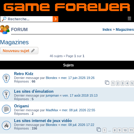
☰
FORUM
Index
>
Magazines
Magazines
Nouveau sujet
46 sujets • Page
1
sur
1
Sujets
Retro Kidz
Dernier message par
Blondex
«
mer. 17 juin 2026 19:26
Réponses :
66
1
2
3
4
5
Les sites d'émulation
Dernier message par
jumpman
«
ven. 17 août 2018 15:13
Réponses :
5
Origami
Dernier message par
MadMax
«
mer. 08 juil. 2026 22:55
Réponses :
2
Les sites internet de jeux vidéo
Dernier message par
Blondex
«
mer. 08 juil. 2026 17:22
Réponses :
156
1
8
9
10
11
…