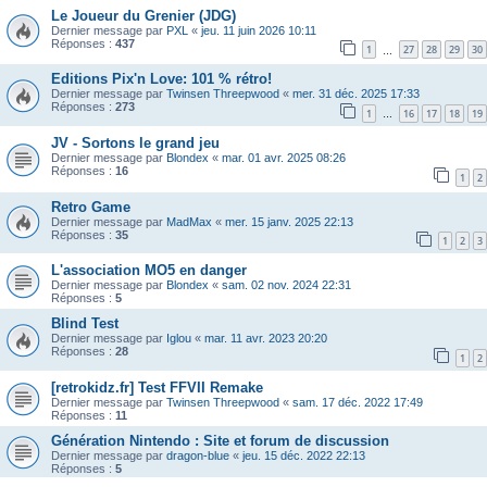
Le Joueur du Grenier (JDG)
Dernier message par
PXL
«
jeu. 11 juin 2026 10:11
Réponses :
437
1
27
28
29
30
…
Editions Pix'n Love: 101 % rétro!
Dernier message par
Twinsen Threepwood
«
mer. 31 déc. 2025 17:33
Réponses :
273
1
16
17
18
19
…
JV - Sortons le grand jeu
Dernier message par
Blondex
«
mar. 01 avr. 2025 08:26
Réponses :
16
1
2
Retro Game
Dernier message par
MadMax
«
mer. 15 janv. 2025 22:13
Réponses :
35
1
2
3
L'association MO5 en danger
Dernier message par
Blondex
«
sam. 02 nov. 2024 22:31
Réponses :
5
Blind Test
Dernier message par
Iglou
«
mar. 11 avr. 2023 20:20
Réponses :
28
1
2
[retrokidz.fr] Test FFVII Remake
Dernier message par
Twinsen Threepwood
«
sam. 17 déc. 2022 17:49
Réponses :
11
Génération Nintendo : Site et forum de discussion
Dernier message par
dragon-blue
«
jeu. 15 déc. 2022 22:13
Réponses :
5