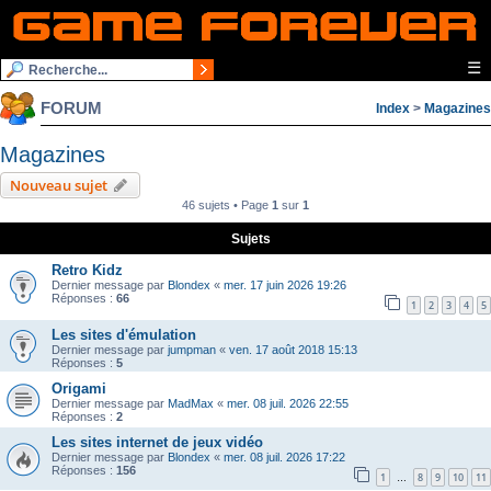
☰
FORUM
Index
>
Magazines
Magazines
Nouveau sujet
46 sujets • Page
1
sur
1
Sujets
Retro Kidz
Dernier message par
Blondex
«
mer. 17 juin 2026 19:26
Réponses :
66
1
2
3
4
5
Les sites d'émulation
Dernier message par
jumpman
«
ven. 17 août 2018 15:13
Réponses :
5
Origami
Dernier message par
MadMax
«
mer. 08 juil. 2026 22:55
Réponses :
2
Les sites internet de jeux vidéo
Dernier message par
Blondex
«
mer. 08 juil. 2026 17:22
Réponses :
156
1
8
9
10
11
…