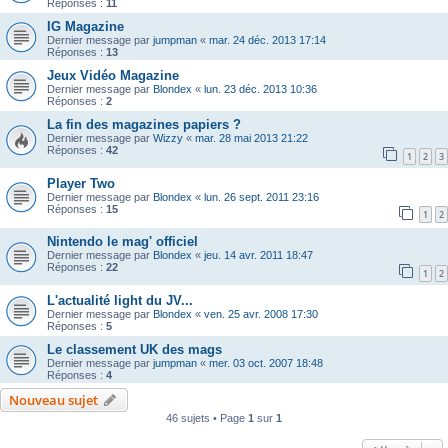
Réponses :
11
IG Magazine
Dernier message par
jumpman
«
mar. 24 déc. 2013 17:14
Réponses :
13
Jeux Vidéo Magazine
Dernier message par
Blondex
«
lun. 23 déc. 2013 10:36
Réponses :
2
La fin des magazines papiers ?
Dernier message par
Wizzy
«
mar. 28 mai 2013 21:22
Réponses :
42
1
2
3
Player Two
Dernier message par
Blondex
«
lun. 26 sept. 2011 23:16
Réponses :
15
1
2
Nintendo le mag' officiel
Dernier message par
Blondex
«
jeu. 14 avr. 2011 18:47
Réponses :
22
1
2
L'actualité light du JV...
Dernier message par
Blondex
«
ven. 25 avr. 2008 17:30
Réponses :
5
Le classement UK des mags
Dernier message par
jumpman
«
mer. 03 oct. 2007 18:48
Réponses :
4
Nouveau sujet
46 sujets • Page
1
sur
1