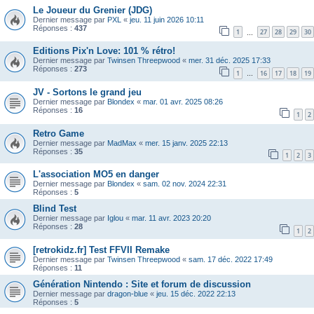
Le Joueur du Grenier (JDG)
Dernier message par
PXL
«
jeu. 11 juin 2026 10:11
Réponses :
437
1
27
28
29
30
…
Editions Pix'n Love: 101 % rétro!
Dernier message par
Twinsen Threepwood
«
mer. 31 déc. 2025 17:33
Réponses :
273
1
16
17
18
19
…
JV - Sortons le grand jeu
Dernier message par
Blondex
«
mar. 01 avr. 2025 08:26
Réponses :
16
1
2
Retro Game
Dernier message par
MadMax
«
mer. 15 janv. 2025 22:13
Réponses :
35
1
2
3
L'association MO5 en danger
Dernier message par
Blondex
«
sam. 02 nov. 2024 22:31
Réponses :
5
Blind Test
Dernier message par
Iglou
«
mar. 11 avr. 2023 20:20
Réponses :
28
1
2
[retrokidz.fr] Test FFVII Remake
Dernier message par
Twinsen Threepwood
«
sam. 17 déc. 2022 17:49
Réponses :
11
Génération Nintendo : Site et forum de discussion
Dernier message par
dragon-blue
«
jeu. 15 déc. 2022 22:13
Réponses :
5