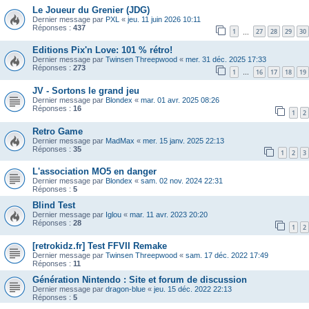
Le Joueur du Grenier (JDG)
Dernier message par
PXL
«
jeu. 11 juin 2026 10:11
Réponses :
437
1
27
28
29
30
…
Editions Pix'n Love: 101 % rétro!
Dernier message par
Twinsen Threepwood
«
mer. 31 déc. 2025 17:33
Réponses :
273
1
16
17
18
19
…
JV - Sortons le grand jeu
Dernier message par
Blondex
«
mar. 01 avr. 2025 08:26
Réponses :
16
1
2
Retro Game
Dernier message par
MadMax
«
mer. 15 janv. 2025 22:13
Réponses :
35
1
2
3
L'association MO5 en danger
Dernier message par
Blondex
«
sam. 02 nov. 2024 22:31
Réponses :
5
Blind Test
Dernier message par
Iglou
«
mar. 11 avr. 2023 20:20
Réponses :
28
1
2
[retrokidz.fr] Test FFVII Remake
Dernier message par
Twinsen Threepwood
«
sam. 17 déc. 2022 17:49
Réponses :
11
Génération Nintendo : Site et forum de discussion
Dernier message par
dragon-blue
«
jeu. 15 déc. 2022 22:13
Réponses :
5