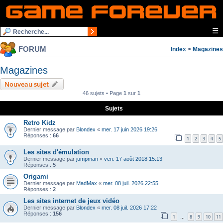
☰
FORUM
Index
>
Magazines
Magazines
Nouveau sujet
46 sujets • Page
1
sur
1
Sujets
Retro Kidz
Dernier message par
Blondex
«
mer. 17 juin 2026 19:26
Réponses :
66
1
2
3
4
5
Les sites d'émulation
Dernier message par
jumpman
«
ven. 17 août 2018 15:13
Réponses :
5
Origami
Dernier message par
MadMax
«
mer. 08 juil. 2026 22:55
Réponses :
2
Les sites internet de jeux vidéo
Dernier message par
Blondex
«
mer. 08 juil. 2026 17:22
Réponses :
156
1
8
9
10
11
…