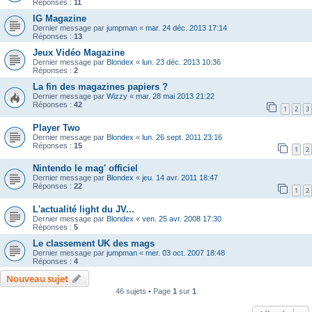
Réponses :
11
IG Magazine
Dernier message par
jumpman
«
mar. 24 déc. 2013 17:14
Réponses :
13
Jeux Vidéo Magazine
Dernier message par
Blondex
«
lun. 23 déc. 2013 10:36
Réponses :
2
La fin des magazines papiers ?
Dernier message par
Wizzy
«
mar. 28 mai 2013 21:22
Réponses :
42
1
2
3
Player Two
Dernier message par
Blondex
«
lun. 26 sept. 2011 23:16
Réponses :
15
1
2
Nintendo le mag' officiel
Dernier message par
Blondex
«
jeu. 14 avr. 2011 18:47
Réponses :
22
1
2
L'actualité light du JV...
Dernier message par
Blondex
«
ven. 25 avr. 2008 17:30
Réponses :
5
Le classement UK des mags
Dernier message par
jumpman
«
mer. 03 oct. 2007 18:48
Réponses :
4
Nouveau sujet
46 sujets • Page
1
sur
1