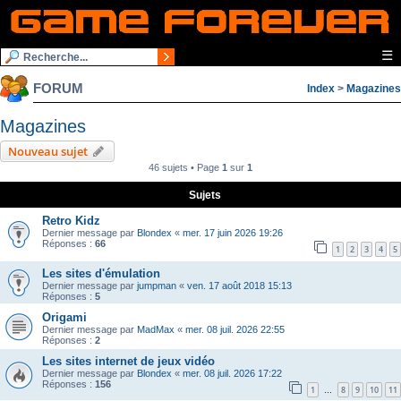
☰
FORUM
Index
>
Magazines
Magazines
Nouveau sujet
46 sujets • Page
1
sur
1
Sujets
Retro Kidz
Dernier message par
Blondex
«
mer. 17 juin 2026 19:26
Réponses :
66
1
2
3
4
5
Les sites d'émulation
Dernier message par
jumpman
«
ven. 17 août 2018 15:13
Réponses :
5
Origami
Dernier message par
MadMax
«
mer. 08 juil. 2026 22:55
Réponses :
2
Les sites internet de jeux vidéo
Dernier message par
Blondex
«
mer. 08 juil. 2026 17:22
Réponses :
156
1
8
9
10
11
…