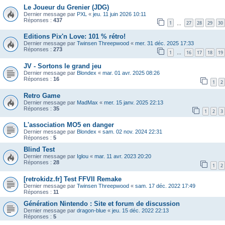
Le Joueur du Grenier (JDG)
Dernier message par
PXL
«
jeu. 11 juin 2026 10:11
Réponses :
437
1
27
28
29
30
…
Editions Pix'n Love: 101 % rétro!
Dernier message par
Twinsen Threepwood
«
mer. 31 déc. 2025 17:33
Réponses :
273
1
16
17
18
19
…
JV - Sortons le grand jeu
Dernier message par
Blondex
«
mar. 01 avr. 2025 08:26
Réponses :
16
1
2
Retro Game
Dernier message par
MadMax
«
mer. 15 janv. 2025 22:13
Réponses :
35
1
2
3
L'association MO5 en danger
Dernier message par
Blondex
«
sam. 02 nov. 2024 22:31
Réponses :
5
Blind Test
Dernier message par
Iglou
«
mar. 11 avr. 2023 20:20
Réponses :
28
1
2
[retrokidz.fr] Test FFVII Remake
Dernier message par
Twinsen Threepwood
«
sam. 17 déc. 2022 17:49
Réponses :
11
Génération Nintendo : Site et forum de discussion
Dernier message par
dragon-blue
«
jeu. 15 déc. 2022 22:13
Réponses :
5