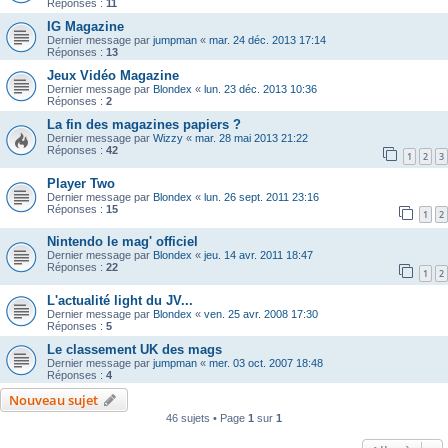
Réponses :
11
IG Magazine
Dernier message par
jumpman
«
mar. 24 déc. 2013 17:14
Réponses :
13
Jeux Vidéo Magazine
Dernier message par
Blondex
«
lun. 23 déc. 2013 10:36
Réponses :
2
La fin des magazines papiers ?
Dernier message par
Wizzy
«
mar. 28 mai 2013 21:22
Réponses :
42
1
2
3
Player Two
Dernier message par
Blondex
«
lun. 26 sept. 2011 23:16
Réponses :
15
1
2
Nintendo le mag' officiel
Dernier message par
Blondex
«
jeu. 14 avr. 2011 18:47
Réponses :
22
1
2
L'actualité light du JV...
Dernier message par
Blondex
«
ven. 25 avr. 2008 17:30
Réponses :
5
Le classement UK des mags
Dernier message par
jumpman
«
mer. 03 oct. 2007 18:48
Réponses :
4
Nouveau sujet
46 sujets • Page
1
sur
1