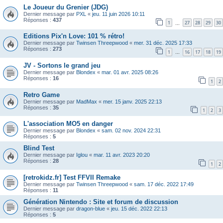
Le Joueur du Grenier (JDG)
Dernier message par
PXL
«
jeu. 11 juin 2026 10:11
Réponses :
437
1
27
28
29
30
…
Editions Pix'n Love: 101 % rétro!
Dernier message par
Twinsen Threepwood
«
mer. 31 déc. 2025 17:33
Réponses :
273
1
16
17
18
19
…
JV - Sortons le grand jeu
Dernier message par
Blondex
«
mar. 01 avr. 2025 08:26
Réponses :
16
1
2
Retro Game
Dernier message par
MadMax
«
mer. 15 janv. 2025 22:13
Réponses :
35
1
2
3
L'association MO5 en danger
Dernier message par
Blondex
«
sam. 02 nov. 2024 22:31
Réponses :
5
Blind Test
Dernier message par
Iglou
«
mar. 11 avr. 2023 20:20
Réponses :
28
1
2
[retrokidz.fr] Test FFVII Remake
Dernier message par
Twinsen Threepwood
«
sam. 17 déc. 2022 17:49
Réponses :
11
Génération Nintendo : Site et forum de discussion
Dernier message par
dragon-blue
«
jeu. 15 déc. 2022 22:13
Réponses :
5