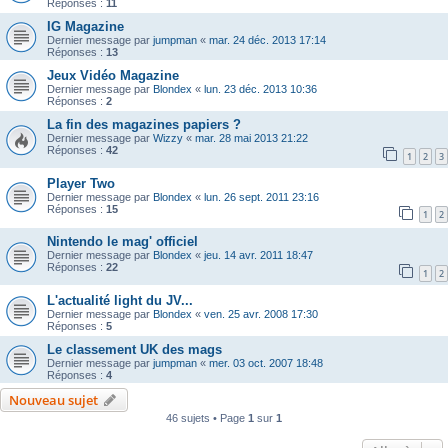
Réponses :
11
IG Magazine
Dernier message par
jumpman
«
mar. 24 déc. 2013 17:14
Réponses :
13
Jeux Vidéo Magazine
Dernier message par
Blondex
«
lun. 23 déc. 2013 10:36
Réponses :
2
La fin des magazines papiers ?
Dernier message par
Wizzy
«
mar. 28 mai 2013 21:22
Réponses :
42
1
2
3
Player Two
Dernier message par
Blondex
«
lun. 26 sept. 2011 23:16
Réponses :
15
1
2
Nintendo le mag' officiel
Dernier message par
Blondex
«
jeu. 14 avr. 2011 18:47
Réponses :
22
1
2
L'actualité light du JV...
Dernier message par
Blondex
«
ven. 25 avr. 2008 17:30
Réponses :
5
Le classement UK des mags
Dernier message par
jumpman
«
mer. 03 oct. 2007 18:48
Réponses :
4
Nouveau sujet
46 sujets • Page
1
sur
1