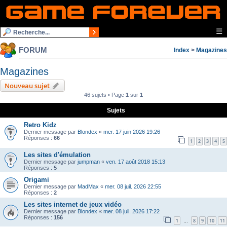
☰
FORUM
Index
>
Magazines
Magazines
Nouveau sujet
46 sujets • Page
1
sur
1
Sujets
Retro Kidz
Dernier message par
Blondex
«
mer. 17 juin 2026 19:26
Réponses :
66
1
2
3
4
5
Les sites d'émulation
Dernier message par
jumpman
«
ven. 17 août 2018 15:13
Réponses :
5
Origami
Dernier message par
MadMax
«
mer. 08 juil. 2026 22:55
Réponses :
2
Les sites internet de jeux vidéo
Dernier message par
Blondex
«
mer. 08 juil. 2026 17:22
Réponses :
156
1
8
9
10
11
…