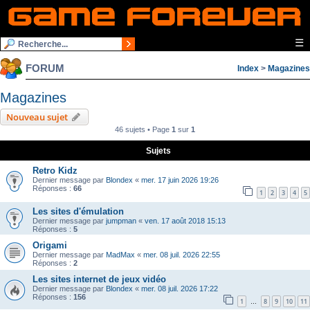
☰
FORUM
Index
>
Magazines
Magazines
Nouveau sujet
46 sujets • Page
1
sur
1
Sujets
Retro Kidz
Dernier message par
Blondex
«
mer. 17 juin 2026 19:26
Réponses :
66
1
2
3
4
5
Les sites d'émulation
Dernier message par
jumpman
«
ven. 17 août 2018 15:13
Réponses :
5
Origami
Dernier message par
MadMax
«
mer. 08 juil. 2026 22:55
Réponses :
2
Les sites internet de jeux vidéo
Dernier message par
Blondex
«
mer. 08 juil. 2026 17:22
Réponses :
156
1
8
9
10
11
…