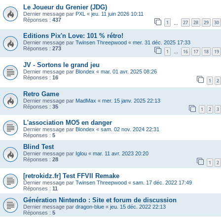
Le Joueur du Grenier (JDG)
Dernier message par
PXL
«
jeu. 11 juin 2026 10:11
Réponses :
437
1
27
28
29
30
…
Editions Pix'n Love: 101 % rétro!
Dernier message par
Twinsen Threepwood
«
mer. 31 déc. 2025 17:33
Réponses :
273
1
16
17
18
19
…
JV - Sortons le grand jeu
Dernier message par
Blondex
«
mar. 01 avr. 2025 08:26
Réponses :
16
1
2
Retro Game
Dernier message par
MadMax
«
mer. 15 janv. 2025 22:13
Réponses :
35
1
2
3
L'association MO5 en danger
Dernier message par
Blondex
«
sam. 02 nov. 2024 22:31
Réponses :
5
Blind Test
Dernier message par
Iglou
«
mar. 11 avr. 2023 20:20
Réponses :
28
1
2
[retrokidz.fr] Test FFVII Remake
Dernier message par
Twinsen Threepwood
«
sam. 17 déc. 2022 17:49
Réponses :
11
Génération Nintendo : Site et forum de discussion
Dernier message par
dragon-blue
«
jeu. 15 déc. 2022 22:13
Réponses :
5