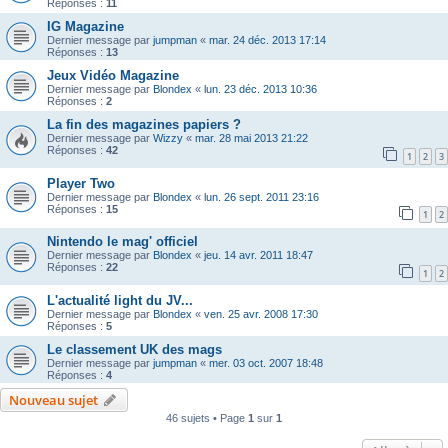
Réponses :
11
IG Magazine
Dernier message par
jumpman
«
mar. 24 déc. 2013 17:14
Réponses :
13
Jeux Vidéo Magazine
Dernier message par
Blondex
«
lun. 23 déc. 2013 10:36
Réponses :
2
La fin des magazines papiers ?
Dernier message par
Wizzy
«
mar. 28 mai 2013 21:22
Réponses :
42
1
2
3
Player Two
Dernier message par
Blondex
«
lun. 26 sept. 2011 23:16
Réponses :
15
1
2
Nintendo le mag' officiel
Dernier message par
Blondex
«
jeu. 14 avr. 2011 18:47
Réponses :
22
1
2
L'actualité light du JV...
Dernier message par
Blondex
«
ven. 25 avr. 2008 17:30
Réponses :
5
Le classement UK des mags
Dernier message par
jumpman
«
mer. 03 oct. 2007 18:48
Réponses :
4
Nouveau sujet
46 sujets • Page
1
sur
1