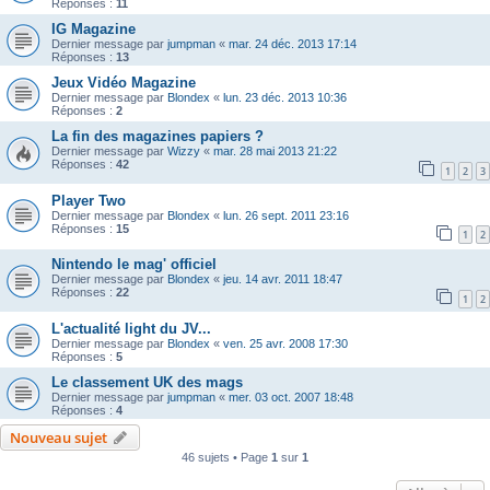
Réponses :
11
IG Magazine
Dernier message par
jumpman
«
mar. 24 déc. 2013 17:14
Réponses :
13
Jeux Vidéo Magazine
Dernier message par
Blondex
«
lun. 23 déc. 2013 10:36
Réponses :
2
La fin des magazines papiers ?
Dernier message par
Wizzy
«
mar. 28 mai 2013 21:22
Réponses :
42
1
2
3
Player Two
Dernier message par
Blondex
«
lun. 26 sept. 2011 23:16
Réponses :
15
1
2
Nintendo le mag' officiel
Dernier message par
Blondex
«
jeu. 14 avr. 2011 18:47
Réponses :
22
1
2
L'actualité light du JV...
Dernier message par
Blondex
«
ven. 25 avr. 2008 17:30
Réponses :
5
Le classement UK des mags
Dernier message par
jumpman
«
mer. 03 oct. 2007 18:48
Réponses :
4
Nouveau sujet
46 sujets • Page
1
sur
1