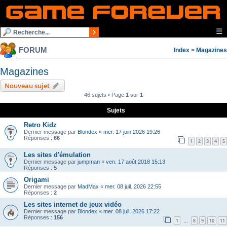
☰
FORUM
Index
>
Magazines
Magazines
Nouveau sujet
46 sujets • Page
1
sur
1
Sujets
Retro Kidz
Dernier message par
Blondex
«
mer. 17 juin 2026 19:26
Réponses :
66
1
2
3
4
5
Les sites d'émulation
Dernier message par
jumpman
«
ven. 17 août 2018 15:13
Réponses :
5
Origami
Dernier message par
MadMax
«
mer. 08 juil. 2026 22:55
Réponses :
2
Les sites internet de jeux vidéo
Dernier message par
Blondex
«
mer. 08 juil. 2026 17:22
Réponses :
156
1
8
9
10
11
…