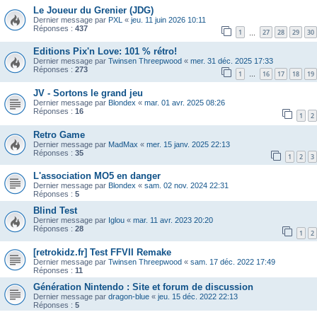
Le Joueur du Grenier (JDG)
Dernier message par
PXL
«
jeu. 11 juin 2026 10:11
Réponses :
437
1
27
28
29
30
…
Editions Pix'n Love: 101 % rétro!
Dernier message par
Twinsen Threepwood
«
mer. 31 déc. 2025 17:33
Réponses :
273
1
16
17
18
19
…
JV - Sortons le grand jeu
Dernier message par
Blondex
«
mar. 01 avr. 2025 08:26
Réponses :
16
1
2
Retro Game
Dernier message par
MadMax
«
mer. 15 janv. 2025 22:13
Réponses :
35
1
2
3
L'association MO5 en danger
Dernier message par
Blondex
«
sam. 02 nov. 2024 22:31
Réponses :
5
Blind Test
Dernier message par
Iglou
«
mar. 11 avr. 2023 20:20
Réponses :
28
1
2
[retrokidz.fr] Test FFVII Remake
Dernier message par
Twinsen Threepwood
«
sam. 17 déc. 2022 17:49
Réponses :
11
Génération Nintendo : Site et forum de discussion
Dernier message par
dragon-blue
«
jeu. 15 déc. 2022 22:13
Réponses :
5