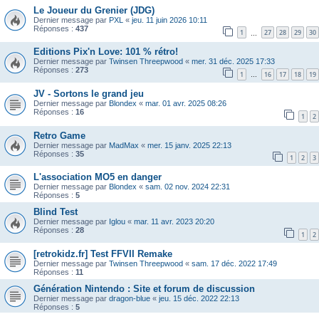
Le Joueur du Grenier (JDG)
Dernier message par
PXL
«
jeu. 11 juin 2026 10:11
Réponses :
437
1
27
28
29
30
…
Editions Pix'n Love: 101 % rétro!
Dernier message par
Twinsen Threepwood
«
mer. 31 déc. 2025 17:33
Réponses :
273
1
16
17
18
19
…
JV - Sortons le grand jeu
Dernier message par
Blondex
«
mar. 01 avr. 2025 08:26
Réponses :
16
1
2
Retro Game
Dernier message par
MadMax
«
mer. 15 janv. 2025 22:13
Réponses :
35
1
2
3
L'association MO5 en danger
Dernier message par
Blondex
«
sam. 02 nov. 2024 22:31
Réponses :
5
Blind Test
Dernier message par
Iglou
«
mar. 11 avr. 2023 20:20
Réponses :
28
1
2
[retrokidz.fr] Test FFVII Remake
Dernier message par
Twinsen Threepwood
«
sam. 17 déc. 2022 17:49
Réponses :
11
Génération Nintendo : Site et forum de discussion
Dernier message par
dragon-blue
«
jeu. 15 déc. 2022 22:13
Réponses :
5