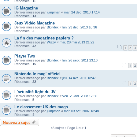
Réponses :
11
IG Magazine
Dernier message par
jumpman
«
mar. 24 déc. 2013 17:14
Réponses :
13
Jeux Vidéo Magazine
Dernier message par
Blondex
«
lun. 23 déc. 2013 10:36
Réponses :
2
La fin des magazines papiers ?
Dernier message par
Wizzy
«
mar. 28 mai 2013 21:22
Réponses :
42
1
2
3
Player Two
Dernier message par
Blondex
«
lun. 26 sept. 2011 23:16
Réponses :
15
1
2
Nintendo le mag' officiel
Dernier message par
Blondex
«
jeu. 14 avr. 2011 18:47
Réponses :
22
1
2
L'actualité light du JV...
Dernier message par
Blondex
«
ven. 25 avr. 2008 17:30
Réponses :
5
Le classement UK des mags
Dernier message par
jumpman
«
mer. 03 oct. 2007 18:48
Réponses :
4
Nouveau sujet
46 sujets • Page
1
sur
1