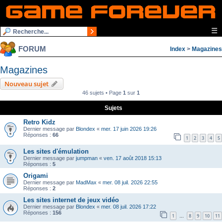
☰
FORUM
Index
>
Magazines
Magazines
Nouveau sujet
46 sujets • Page
1
sur
1
Sujets
Retro Kidz
Dernier message par
Blondex
«
mer. 17 juin 2026 19:26
Réponses :
66
1
2
3
4
5
Les sites d'émulation
Dernier message par
jumpman
«
ven. 17 août 2018 15:13
Réponses :
5
Origami
Dernier message par
MadMax
«
mer. 08 juil. 2026 22:55
Réponses :
2
Les sites internet de jeux vidéo
Dernier message par
Blondex
«
mer. 08 juil. 2026 17:22
Réponses :
156
1
8
9
10
11
…