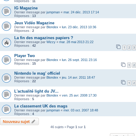
Réponses :
11
IG Magazine
Dernier message par
jumpman
«
mar. 24 déc. 2013 17:14
Réponses :
13
Jeux Vidéo Magazine
Dernier message par
Blondex
«
lun. 23 déc. 2013 10:36
Réponses :
2
La fin des magazines papiers ?
Dernier message par
Wizzy
«
mar. 28 mai 2013 21:22
Réponses :
42
1
2
3
Player Two
Dernier message par
Blondex
«
lun. 26 sept. 2011 23:16
Réponses :
15
1
2
Nintendo le mag' officiel
Dernier message par
Blondex
«
jeu. 14 avr. 2011 18:47
Réponses :
22
1
2
L'actualité light du JV...
Dernier message par
Blondex
«
ven. 25 avr. 2008 17:30
Réponses :
5
Le classement UK des mags
Dernier message par
jumpman
«
mer. 03 oct. 2007 18:48
Réponses :
4
Nouveau sujet
46 sujets • Page
1
sur
1