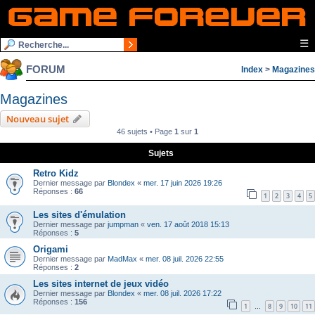
☰
FORUM
Index
>
Magazines
Magazines
Nouveau sujet
46 sujets • Page
1
sur
1
Sujets
Retro Kidz
Dernier message par
Blondex
«
mer. 17 juin 2026 19:26
Réponses :
66
1
2
3
4
5
Les sites d'émulation
Dernier message par
jumpman
«
ven. 17 août 2018 15:13
Réponses :
5
Origami
Dernier message par
MadMax
«
mer. 08 juil. 2026 22:55
Réponses :
2
Les sites internet de jeux vidéo
Dernier message par
Blondex
«
mer. 08 juil. 2026 17:22
Réponses :
156
1
8
9
10
11
…