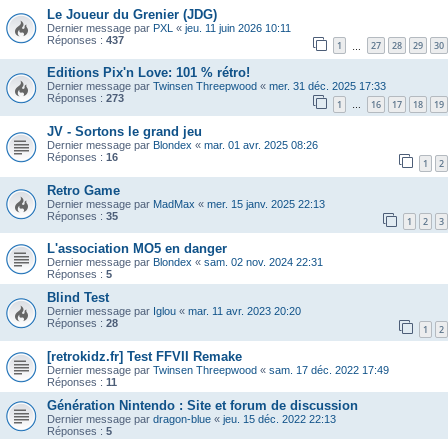
Le Joueur du Grenier (JDG)
Dernier message par
PXL
«
jeu. 11 juin 2026 10:11
Réponses :
437
1
27
28
29
30
…
Editions Pix'n Love: 101 % rétro!
Dernier message par
Twinsen Threepwood
«
mer. 31 déc. 2025 17:33
Réponses :
273
1
16
17
18
19
…
JV - Sortons le grand jeu
Dernier message par
Blondex
«
mar. 01 avr. 2025 08:26
Réponses :
16
1
2
Retro Game
Dernier message par
MadMax
«
mer. 15 janv. 2025 22:13
Réponses :
35
1
2
3
L'association MO5 en danger
Dernier message par
Blondex
«
sam. 02 nov. 2024 22:31
Réponses :
5
Blind Test
Dernier message par
Iglou
«
mar. 11 avr. 2023 20:20
Réponses :
28
1
2
[retrokidz.fr] Test FFVII Remake
Dernier message par
Twinsen Threepwood
«
sam. 17 déc. 2022 17:49
Réponses :
11
Génération Nintendo : Site et forum de discussion
Dernier message par
dragon-blue
«
jeu. 15 déc. 2022 22:13
Réponses :
5