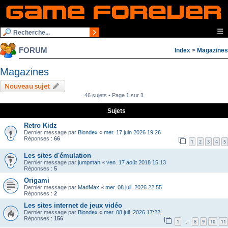
☰
FORUM
Index
>
Magazines
Magazines
Nouveau sujet
46 sujets • Page
1
sur
1
Sujets
Retro Kidz
Dernier message par
Blondex
«
mer. 17 juin 2026 19:26
Réponses :
66
1
2
3
4
5
Les sites d'émulation
Dernier message par
jumpman
«
ven. 17 août 2018 15:13
Réponses :
5
Origami
Dernier message par
MadMax
«
mer. 08 juil. 2026 22:55
Réponses :
2
Les sites internet de jeux vidéo
Dernier message par
Blondex
«
mer. 08 juil. 2026 17:22
Réponses :
156
1
8
9
10
11
…