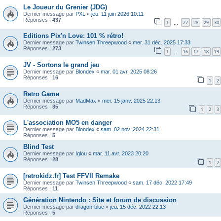
Le Joueur du Grenier (JDG)
Dernier message par
PXL
«
jeu. 11 juin 2026 10:11
Réponses :
437
1
27
28
29
30
…
Editions Pix'n Love: 101 % rétro!
Dernier message par
Twinsen Threepwood
«
mer. 31 déc. 2025 17:33
Réponses :
273
1
16
17
18
19
…
JV - Sortons le grand jeu
Dernier message par
Blondex
«
mar. 01 avr. 2025 08:26
Réponses :
16
1
2
Retro Game
Dernier message par
MadMax
«
mer. 15 janv. 2025 22:13
Réponses :
35
1
2
3
L'association MO5 en danger
Dernier message par
Blondex
«
sam. 02 nov. 2024 22:31
Réponses :
5
Blind Test
Dernier message par
Iglou
«
mar. 11 avr. 2023 20:20
Réponses :
28
1
2
[retrokidz.fr] Test FFVII Remake
Dernier message par
Twinsen Threepwood
«
sam. 17 déc. 2022 17:49
Réponses :
11
Génération Nintendo : Site et forum de discussion
Dernier message par
dragon-blue
«
jeu. 15 déc. 2022 22:13
Réponses :
5