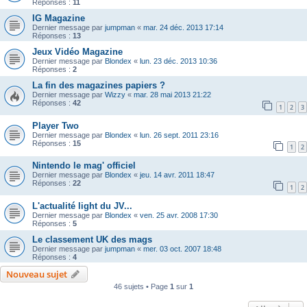
Réponses :
11
IG Magazine
Dernier message par
jumpman
«
mar. 24 déc. 2013 17:14
Réponses :
13
Jeux Vidéo Magazine
Dernier message par
Blondex
«
lun. 23 déc. 2013 10:36
Réponses :
2
La fin des magazines papiers ?
Dernier message par
Wizzy
«
mar. 28 mai 2013 21:22
Réponses :
42
1
2
3
Player Two
Dernier message par
Blondex
«
lun. 26 sept. 2011 23:16
Réponses :
15
1
2
Nintendo le mag' officiel
Dernier message par
Blondex
«
jeu. 14 avr. 2011 18:47
Réponses :
22
1
2
L'actualité light du JV...
Dernier message par
Blondex
«
ven. 25 avr. 2008 17:30
Réponses :
5
Le classement UK des mags
Dernier message par
jumpman
«
mer. 03 oct. 2007 18:48
Réponses :
4
Nouveau sujet
46 sujets • Page
1
sur
1