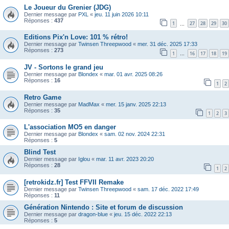
Le Joueur du Grenier (JDG)
Dernier message par
PXL
«
jeu. 11 juin 2026 10:11
Réponses :
437
1
27
28
29
30
…
Editions Pix'n Love: 101 % rétro!
Dernier message par
Twinsen Threepwood
«
mer. 31 déc. 2025 17:33
Réponses :
273
1
16
17
18
19
…
JV - Sortons le grand jeu
Dernier message par
Blondex
«
mar. 01 avr. 2025 08:26
Réponses :
16
1
2
Retro Game
Dernier message par
MadMax
«
mer. 15 janv. 2025 22:13
Réponses :
35
1
2
3
L'association MO5 en danger
Dernier message par
Blondex
«
sam. 02 nov. 2024 22:31
Réponses :
5
Blind Test
Dernier message par
Iglou
«
mar. 11 avr. 2023 20:20
Réponses :
28
1
2
[retrokidz.fr] Test FFVII Remake
Dernier message par
Twinsen Threepwood
«
sam. 17 déc. 2022 17:49
Réponses :
11
Génération Nintendo : Site et forum de discussion
Dernier message par
dragon-blue
«
jeu. 15 déc. 2022 22:13
Réponses :
5