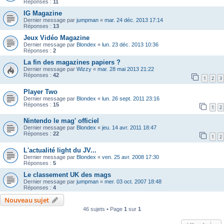
Réponses :
11
IG Magazine
Dernier message par
jumpman
«
mar. 24 déc. 2013 17:14
Réponses :
13
Jeux Vidéo Magazine
Dernier message par
Blondex
«
lun. 23 déc. 2013 10:36
Réponses :
2
La fin des magazines papiers ?
Dernier message par
Wizzy
«
mar. 28 mai 2013 21:22
Réponses :
42
1
2
3
Player Two
Dernier message par
Blondex
«
lun. 26 sept. 2011 23:16
Réponses :
15
1
2
Nintendo le mag' officiel
Dernier message par
Blondex
«
jeu. 14 avr. 2011 18:47
Réponses :
22
1
2
L'actualité light du JV...
Dernier message par
Blondex
«
ven. 25 avr. 2008 17:30
Réponses :
5
Le classement UK des mags
Dernier message par
jumpman
«
mer. 03 oct. 2007 18:48
Réponses :
4
Nouveau sujet
46 sujets • Page
1
sur
1