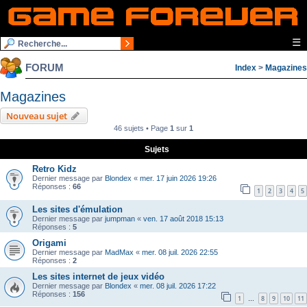
☰
FORUM
Index
>
Magazines
Magazines
Nouveau sujet
46 sujets • Page
1
sur
1
Sujets
Retro Kidz
Dernier message par
Blondex
«
mer. 17 juin 2026 19:26
Réponses :
66
1
2
3
4
5
Les sites d'émulation
Dernier message par
jumpman
«
ven. 17 août 2018 15:13
Réponses :
5
Origami
Dernier message par
MadMax
«
mer. 08 juil. 2026 22:55
Réponses :
2
Les sites internet de jeux vidéo
Dernier message par
Blondex
«
mer. 08 juil. 2026 17:22
Réponses :
156
1
8
9
10
11
…