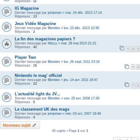
Réponses :
11
IG Magazine
Dernier message par
jumpman
«
mar. 24 déc. 2013 17:14
Réponses :
13
Jeux Vidéo Magazine
Dernier message par
Blondex
«
lun. 23 déc. 2013 10:36
Réponses :
2
La fin des magazines papiers ?
Dernier message par
Wizzy
«
mar. 28 mai 2013 21:22
Réponses :
42
1
2
3
Player Two
Dernier message par
Blondex
«
lun. 26 sept. 2011 23:16
Réponses :
15
1
2
Nintendo le mag' officiel
Dernier message par
Blondex
«
jeu. 14 avr. 2011 18:47
Réponses :
22
1
2
L'actualité light du JV...
Dernier message par
Blondex
«
ven. 25 avr. 2008 17:30
Réponses :
5
Le classement UK des mags
Dernier message par
jumpman
«
mer. 03 oct. 2007 18:48
Réponses :
4
Nouveau sujet
46 sujets • Page
1
sur
1