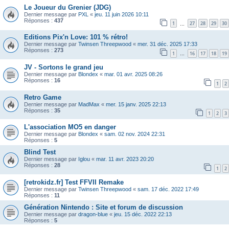
Le Joueur du Grenier (JDG)
Dernier message par
PXL
«
jeu. 11 juin 2026 10:11
Réponses :
437
1
27
28
29
30
…
Editions Pix'n Love: 101 % rétro!
Dernier message par
Twinsen Threepwood
«
mer. 31 déc. 2025 17:33
Réponses :
273
1
16
17
18
19
…
JV - Sortons le grand jeu
Dernier message par
Blondex
«
mar. 01 avr. 2025 08:26
Réponses :
16
1
2
Retro Game
Dernier message par
MadMax
«
mer. 15 janv. 2025 22:13
Réponses :
35
1
2
3
L'association MO5 en danger
Dernier message par
Blondex
«
sam. 02 nov. 2024 22:31
Réponses :
5
Blind Test
Dernier message par
Iglou
«
mar. 11 avr. 2023 20:20
Réponses :
28
1
2
[retrokidz.fr] Test FFVII Remake
Dernier message par
Twinsen Threepwood
«
sam. 17 déc. 2022 17:49
Réponses :
11
Génération Nintendo : Site et forum de discussion
Dernier message par
dragon-blue
«
jeu. 15 déc. 2022 22:13
Réponses :
5