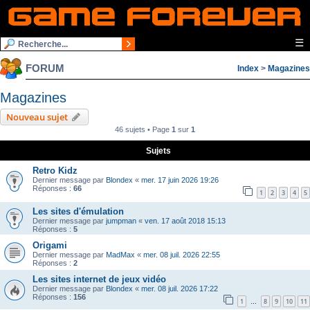
☰
FORUM
Index
>
Magazines
Magazines
Nouveau sujet
46 sujets • Page
1
sur
1
Sujets
Retro Kidz
Dernier message par
Blondex
«
mer. 17 juin 2026 19:26
Réponses :
66
1
2
3
4
5
Les sites d'émulation
Dernier message par
jumpman
«
ven. 17 août 2018 15:13
Réponses :
5
Origami
Dernier message par
MadMax
«
mer. 08 juil. 2026 22:55
Réponses :
2
Les sites internet de jeux vidéo
Dernier message par
Blondex
«
mer. 08 juil. 2026 17:22
Réponses :
156
1
8
9
10
11
…