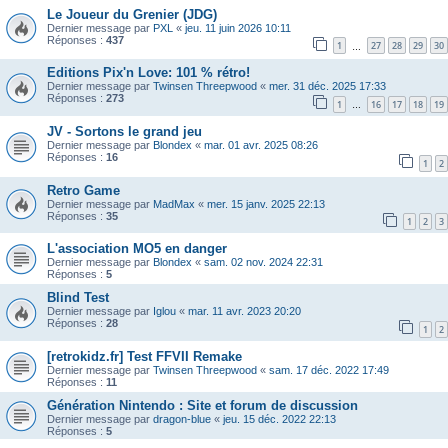
Le Joueur du Grenier (JDG)
Dernier message par
PXL
«
jeu. 11 juin 2026 10:11
Réponses :
437
1
27
28
29
30
…
Editions Pix'n Love: 101 % rétro!
Dernier message par
Twinsen Threepwood
«
mer. 31 déc. 2025 17:33
Réponses :
273
1
16
17
18
19
…
JV - Sortons le grand jeu
Dernier message par
Blondex
«
mar. 01 avr. 2025 08:26
Réponses :
16
1
2
Retro Game
Dernier message par
MadMax
«
mer. 15 janv. 2025 22:13
Réponses :
35
1
2
3
L'association MO5 en danger
Dernier message par
Blondex
«
sam. 02 nov. 2024 22:31
Réponses :
5
Blind Test
Dernier message par
Iglou
«
mar. 11 avr. 2023 20:20
Réponses :
28
1
2
[retrokidz.fr] Test FFVII Remake
Dernier message par
Twinsen Threepwood
«
sam. 17 déc. 2022 17:49
Réponses :
11
Génération Nintendo : Site et forum de discussion
Dernier message par
dragon-blue
«
jeu. 15 déc. 2022 22:13
Réponses :
5