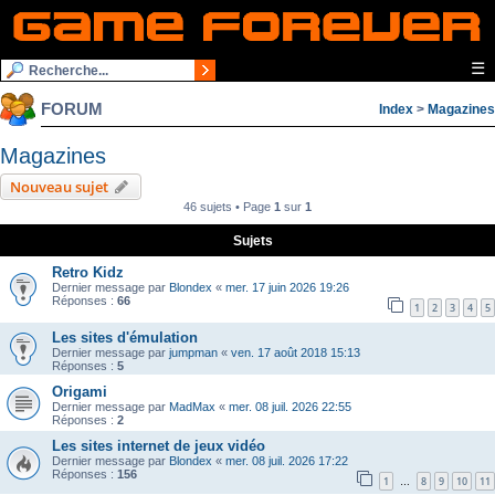
☰
FORUM
Index
>
Magazines
Magazines
Nouveau sujet
46 sujets • Page
1
sur
1
Sujets
Retro Kidz
Dernier message par
Blondex
«
mer. 17 juin 2026 19:26
Réponses :
66
1
2
3
4
5
Les sites d'émulation
Dernier message par
jumpman
«
ven. 17 août 2018 15:13
Réponses :
5
Origami
Dernier message par
MadMax
«
mer. 08 juil. 2026 22:55
Réponses :
2
Les sites internet de jeux vidéo
Dernier message par
Blondex
«
mer. 08 juil. 2026 17:22
Réponses :
156
1
8
9
10
11
…