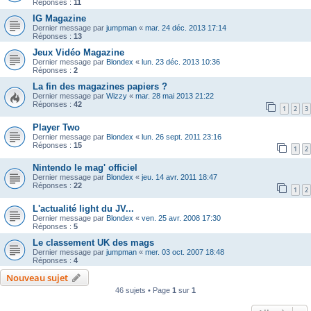
Réponses :
11
IG Magazine
Dernier message par
jumpman
«
mar. 24 déc. 2013 17:14
Réponses :
13
Jeux Vidéo Magazine
Dernier message par
Blondex
«
lun. 23 déc. 2013 10:36
Réponses :
2
La fin des magazines papiers ?
Dernier message par
Wizzy
«
mar. 28 mai 2013 21:22
Réponses :
42
1
2
3
Player Two
Dernier message par
Blondex
«
lun. 26 sept. 2011 23:16
Réponses :
15
1
2
Nintendo le mag' officiel
Dernier message par
Blondex
«
jeu. 14 avr. 2011 18:47
Réponses :
22
1
2
L'actualité light du JV...
Dernier message par
Blondex
«
ven. 25 avr. 2008 17:30
Réponses :
5
Le classement UK des mags
Dernier message par
jumpman
«
mer. 03 oct. 2007 18:48
Réponses :
4
Nouveau sujet
46 sujets • Page
1
sur
1