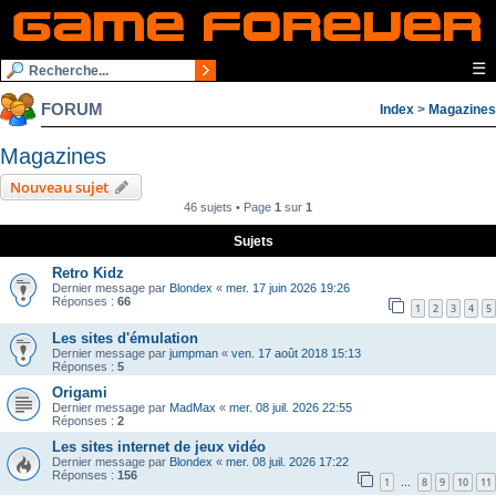
☰
FORUM
Index
>
Magazines
Magazines
Nouveau sujet
46 sujets • Page
1
sur
1
Sujets
Retro Kidz
Dernier message par
Blondex
«
mer. 17 juin 2026 19:26
Réponses :
66
1
2
3
4
5
Les sites d'émulation
Dernier message par
jumpman
«
ven. 17 août 2018 15:13
Réponses :
5
Origami
Dernier message par
MadMax
«
mer. 08 juil. 2026 22:55
Réponses :
2
Les sites internet de jeux vidéo
Dernier message par
Blondex
«
mer. 08 juil. 2026 17:22
Réponses :
156
1
8
9
10
11
…