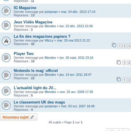
Réponses :
11
IG Magazine
Dernier message par
jumpman
«
mar. 24 déc. 2013 17:14
Réponses :
13
Jeux Vidéo Magazine
Dernier message par
Blondex
«
lun. 23 déc. 2013 10:36
Réponses :
2
La fin des magazines papiers ?
Dernier message par
Wizzy
«
mar. 28 mai 2013 21:22
Réponses :
42
1
2
3
Player Two
Dernier message par
Blondex
«
lun. 26 sept. 2011 23:16
Réponses :
15
1
2
Nintendo le mag' officiel
Dernier message par
Blondex
«
jeu. 14 avr. 2011 18:47
Réponses :
22
1
2
L'actualité light du JV...
Dernier message par
Blondex
«
ven. 25 avr. 2008 17:30
Réponses :
5
Le classement UK des mags
Dernier message par
jumpman
«
mer. 03 oct. 2007 18:48
Réponses :
4
Nouveau sujet
46 sujets • Page
1
sur
1