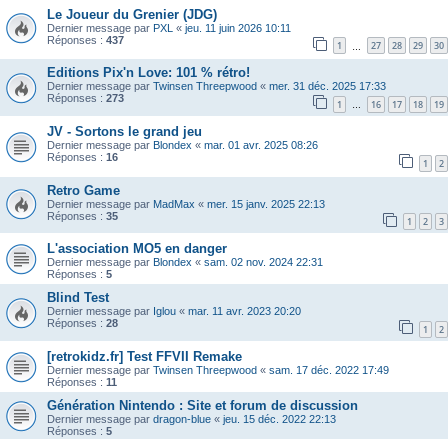
Le Joueur du Grenier (JDG)
Dernier message par
PXL
«
jeu. 11 juin 2026 10:11
Réponses :
437
1
27
28
29
30
…
Editions Pix'n Love: 101 % rétro!
Dernier message par
Twinsen Threepwood
«
mer. 31 déc. 2025 17:33
Réponses :
273
1
16
17
18
19
…
JV - Sortons le grand jeu
Dernier message par
Blondex
«
mar. 01 avr. 2025 08:26
Réponses :
16
1
2
Retro Game
Dernier message par
MadMax
«
mer. 15 janv. 2025 22:13
Réponses :
35
1
2
3
L'association MO5 en danger
Dernier message par
Blondex
«
sam. 02 nov. 2024 22:31
Réponses :
5
Blind Test
Dernier message par
Iglou
«
mar. 11 avr. 2023 20:20
Réponses :
28
1
2
[retrokidz.fr] Test FFVII Remake
Dernier message par
Twinsen Threepwood
«
sam. 17 déc. 2022 17:49
Réponses :
11
Génération Nintendo : Site et forum de discussion
Dernier message par
dragon-blue
«
jeu. 15 déc. 2022 22:13
Réponses :
5