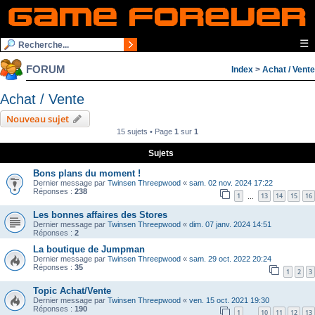
☰
FORUM
Index
>
Achat / Vente
Achat / Vente
Nouveau sujet
15 sujets • Page
1
sur
1
Sujets
Bons plans du moment !
Dernier message par
Twinsen Threepwood
«
sam. 02 nov. 2024 17:22
Réponses :
238
1
13
14
15
16
…
Les bonnes affaires des Stores
Dernier message par
Twinsen Threepwood
«
dim. 07 janv. 2024 14:51
Réponses :
2
La boutique de Jumpman
Dernier message par
Twinsen Threepwood
«
sam. 29 oct. 2022 20:24
Réponses :
35
1
2
3
Topic Achat/Vente
Dernier message par
Twinsen Threepwood
«
ven. 15 oct. 2021 19:30
Réponses :
190
1
10
11
12
13
…