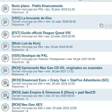
Bons plans - Petits financements
Dernier message par
PXL
«
jeu. 31 janv. 2019 21:25
Réponses :
2
[VDS] La brocante de Kim
Dernier message par
Kim
«
ven. 21 sept. 2018 03:40
Réponses :
17
1
2
[EST] Guide officiel Dragon Quest VIII
Dernier message par
Kim
«
jeu. 13 sept. 2018 02:35
[Wish List de Kim]
Dernier message par
Kim
«
jeu. 19 juil. 2018 20:59
Réponses :
4
[VDS] Boutique de PXL
Dernier message par
Twinsen Threepwood
«
mar. 04 juil. 2017 20:36
Réponses :
11
[RCH] Spinecards Neo Geo CD US, originales ou scannées
Dernier message par
Kim
«
ven. 30 juin 2017 17:21
Réponses :
4
[RCH] Dreamcast Euro + Crazy Taxi + StarFox Adventures (GC)
Dernier message par
Kim
«
ven. 18 nov. 2016 12:22
Réponses :
7
[RCH] Jade Empire & Shenmue II (Xbox) + pad NeoCD
Dernier message par
Kim
«
mer. 07 oct. 2015 06:54
Réponses :
1
[RCH] Neo Geo AES
Dernier message par
Kim
«
sam. 19 sept. 2015 12:58
Réponses :
2