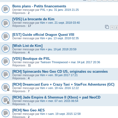
Bons plans - Petits financements
Dernier message par
PXL
«
jeu. 31 janv. 2019 21:25
Réponses :
2
[VDS] La brocante de Kim
Dernier message par
Kim
«
ven. 21 sept. 2018 03:40
Réponses :
17
1
2
[EST] Guide officiel Dragon Quest VIII
Dernier message par
Kim
«
jeu. 13 sept. 2018 02:35
[Wish List de Kim]
Dernier message par
Kim
«
jeu. 19 juil. 2018 20:59
Réponses :
4
[VDS] Boutique de PXL
Dernier message par
Twinsen Threepwood
«
mar. 04 juil. 2017 20:36
Réponses :
11
[RCH] Spinecards Neo Geo CD US, originales ou scannées
Dernier message par
Kim
«
ven. 30 juin 2017 17:21
Réponses :
4
[RCH] Dreamcast Euro + Crazy Taxi + StarFox Adventures (GC)
Dernier message par
Kim
«
ven. 18 nov. 2016 12:22
Réponses :
7
[RCH] Jade Empire & Shenmue II (Xbox) + pad NeoCD
Dernier message par
Kim
«
mer. 07 oct. 2015 06:54
Réponses :
1
[RCH] Neo Geo AES
Dernier message par
Kim
«
sam. 19 sept. 2015 12:58
Réponses :
2