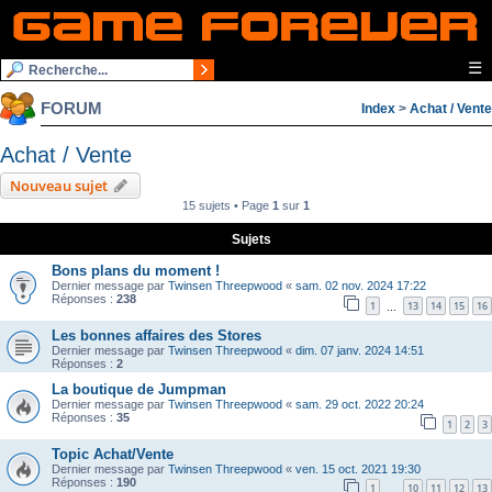
☰
FORUM
Index
>
Achat / Vente
Achat / Vente
Nouveau sujet
15 sujets • Page
1
sur
1
Sujets
Bons plans du moment !
Dernier message par
Twinsen Threepwood
«
sam. 02 nov. 2024 17:22
Réponses :
238
1
13
14
15
16
…
Les bonnes affaires des Stores
Dernier message par
Twinsen Threepwood
«
dim. 07 janv. 2024 14:51
Réponses :
2
La boutique de Jumpman
Dernier message par
Twinsen Threepwood
«
sam. 29 oct. 2022 20:24
Réponses :
35
1
2
3
Topic Achat/Vente
Dernier message par
Twinsen Threepwood
«
ven. 15 oct. 2021 19:30
Réponses :
190
1
10
11
12
13
…