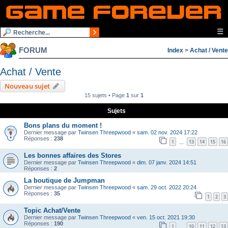
☰
FORUM
Index
>
Achat / Vente
Achat / Vente
Nouveau sujet
15 sujets • Page
1
sur
1
Sujets
Bons plans du moment !
Dernier message par
Twinsen Threepwood
«
sam. 02 nov. 2024 17:22
Réponses :
238
1
13
14
15
16
…
Les bonnes affaires des Stores
Dernier message par
Twinsen Threepwood
«
dim. 07 janv. 2024 14:51
Réponses :
2
La boutique de Jumpman
Dernier message par
Twinsen Threepwood
«
sam. 29 oct. 2022 20:24
Réponses :
35
1
2
3
Topic Achat/Vente
Dernier message par
Twinsen Threepwood
«
ven. 15 oct. 2021 19:30
Réponses :
190
1
10
11
12
13
…