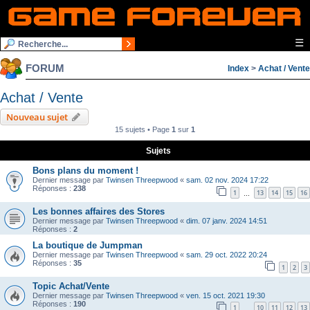
☰
FORUM
Index
>
Achat / Vente
Achat / Vente
Nouveau sujet
15 sujets • Page
1
sur
1
Sujets
Bons plans du moment !
Dernier message par
Twinsen Threepwood
«
sam. 02 nov. 2024 17:22
Réponses :
238
1
13
14
15
16
…
Les bonnes affaires des Stores
Dernier message par
Twinsen Threepwood
«
dim. 07 janv. 2024 14:51
Réponses :
2
La boutique de Jumpman
Dernier message par
Twinsen Threepwood
«
sam. 29 oct. 2022 20:24
Réponses :
35
1
2
3
Topic Achat/Vente
Dernier message par
Twinsen Threepwood
«
ven. 15 oct. 2021 19:30
Réponses :
190
1
10
11
12
13
…