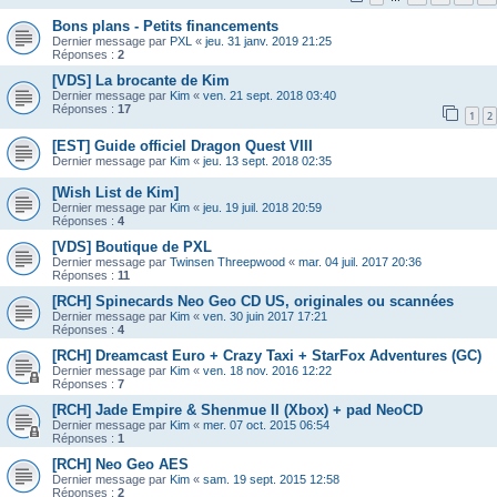
Bons plans - Petits financements
Dernier message par
PXL
«
jeu. 31 janv. 2019 21:25
Réponses :
2
[VDS] La brocante de Kim
Dernier message par
Kim
«
ven. 21 sept. 2018 03:40
Réponses :
17
1
2
[EST] Guide officiel Dragon Quest VIII
Dernier message par
Kim
«
jeu. 13 sept. 2018 02:35
[Wish List de Kim]
Dernier message par
Kim
«
jeu. 19 juil. 2018 20:59
Réponses :
4
[VDS] Boutique de PXL
Dernier message par
Twinsen Threepwood
«
mar. 04 juil. 2017 20:36
Réponses :
11
[RCH] Spinecards Neo Geo CD US, originales ou scannées
Dernier message par
Kim
«
ven. 30 juin 2017 17:21
Réponses :
4
[RCH] Dreamcast Euro + Crazy Taxi + StarFox Adventures (GC)
Dernier message par
Kim
«
ven. 18 nov. 2016 12:22
Réponses :
7
[RCH] Jade Empire & Shenmue II (Xbox) + pad NeoCD
Dernier message par
Kim
«
mer. 07 oct. 2015 06:54
Réponses :
1
[RCH] Neo Geo AES
Dernier message par
Kim
«
sam. 19 sept. 2015 12:58
Réponses :
2