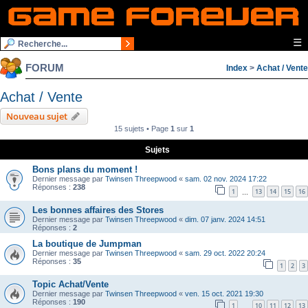
☰
FORUM
Index
>
Achat / Vente
Achat / Vente
Nouveau sujet
15 sujets • Page
1
sur
1
Sujets
Bons plans du moment !
Dernier message par
Twinsen Threepwood
«
sam. 02 nov. 2024 17:22
Réponses :
238
1
13
14
15
16
…
Les bonnes affaires des Stores
Dernier message par
Twinsen Threepwood
«
dim. 07 janv. 2024 14:51
Réponses :
2
La boutique de Jumpman
Dernier message par
Twinsen Threepwood
«
sam. 29 oct. 2022 20:24
Réponses :
35
1
2
3
Topic Achat/Vente
Dernier message par
Twinsen Threepwood
«
ven. 15 oct. 2021 19:30
Réponses :
190
1
10
11
12
13
…