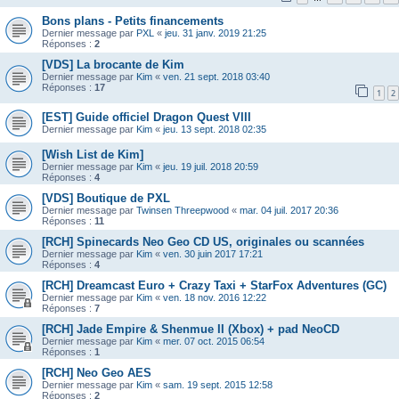
Bons plans - Petits financements
Dernier message par
PXL
«
jeu. 31 janv. 2019 21:25
Réponses :
2
[VDS] La brocante de Kim
Dernier message par
Kim
«
ven. 21 sept. 2018 03:40
Réponses :
17
1
2
[EST] Guide officiel Dragon Quest VIII
Dernier message par
Kim
«
jeu. 13 sept. 2018 02:35
[Wish List de Kim]
Dernier message par
Kim
«
jeu. 19 juil. 2018 20:59
Réponses :
4
[VDS] Boutique de PXL
Dernier message par
Twinsen Threepwood
«
mar. 04 juil. 2017 20:36
Réponses :
11
[RCH] Spinecards Neo Geo CD US, originales ou scannées
Dernier message par
Kim
«
ven. 30 juin 2017 17:21
Réponses :
4
[RCH] Dreamcast Euro + Crazy Taxi + StarFox Adventures (GC)
Dernier message par
Kim
«
ven. 18 nov. 2016 12:22
Réponses :
7
[RCH] Jade Empire & Shenmue II (Xbox) + pad NeoCD
Dernier message par
Kim
«
mer. 07 oct. 2015 06:54
Réponses :
1
[RCH] Neo Geo AES
Dernier message par
Kim
«
sam. 19 sept. 2015 12:58
Réponses :
2