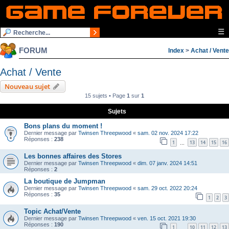
☰
FORUM
Index
>
Achat / Vente
Achat / Vente
Nouveau sujet
15 sujets • Page
1
sur
1
Sujets
Bons plans du moment !
Dernier message par
Twinsen Threepwood
«
sam. 02 nov. 2024 17:22
Réponses :
238
1
13
14
15
16
…
Les bonnes affaires des Stores
Dernier message par
Twinsen Threepwood
«
dim. 07 janv. 2024 14:51
Réponses :
2
La boutique de Jumpman
Dernier message par
Twinsen Threepwood
«
sam. 29 oct. 2022 20:24
Réponses :
35
1
2
3
Topic Achat/Vente
Dernier message par
Twinsen Threepwood
«
ven. 15 oct. 2021 19:30
Réponses :
190
1
10
11
12
13
…