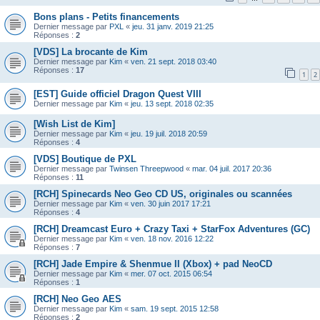
Bons plans - Petits financements
Dernier message par
PXL
«
jeu. 31 janv. 2019 21:25
Réponses :
2
[VDS] La brocante de Kim
Dernier message par
Kim
«
ven. 21 sept. 2018 03:40
Réponses :
17
1
2
[EST] Guide officiel Dragon Quest VIII
Dernier message par
Kim
«
jeu. 13 sept. 2018 02:35
[Wish List de Kim]
Dernier message par
Kim
«
jeu. 19 juil. 2018 20:59
Réponses :
4
[VDS] Boutique de PXL
Dernier message par
Twinsen Threepwood
«
mar. 04 juil. 2017 20:36
Réponses :
11
[RCH] Spinecards Neo Geo CD US, originales ou scannées
Dernier message par
Kim
«
ven. 30 juin 2017 17:21
Réponses :
4
[RCH] Dreamcast Euro + Crazy Taxi + StarFox Adventures (GC)
Dernier message par
Kim
«
ven. 18 nov. 2016 12:22
Réponses :
7
[RCH] Jade Empire & Shenmue II (Xbox) + pad NeoCD
Dernier message par
Kim
«
mer. 07 oct. 2015 06:54
Réponses :
1
[RCH] Neo Geo AES
Dernier message par
Kim
«
sam. 19 sept. 2015 12:58
Réponses :
2