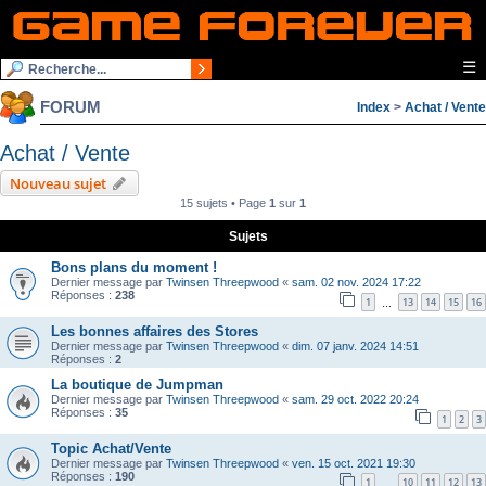
☰
FORUM
Index
>
Achat / Vente
Achat / Vente
Nouveau sujet
15 sujets • Page
1
sur
1
Sujets
Bons plans du moment !
Dernier message par
Twinsen Threepwood
«
sam. 02 nov. 2024 17:22
Réponses :
238
1
13
14
15
16
…
Les bonnes affaires des Stores
Dernier message par
Twinsen Threepwood
«
dim. 07 janv. 2024 14:51
Réponses :
2
La boutique de Jumpman
Dernier message par
Twinsen Threepwood
«
sam. 29 oct. 2022 20:24
Réponses :
35
1
2
3
Topic Achat/Vente
Dernier message par
Twinsen Threepwood
«
ven. 15 oct. 2021 19:30
Réponses :
190
1
10
11
12
13
…