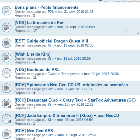
Bons plans - Petits financements
Dernier message par
PXL
«
jeu. 31 janv. 2019 21:25
Réponses :
2
[VDS] La brocante de Kim
Dernier message par
Kim
«
ven. 21 sept. 2018 03:40
Réponses :
17
1
2
[EST] Guide officiel Dragon Quest VIII
Dernier message par
Kim
«
jeu. 13 sept. 2018 02:35
[Wish List de Kim]
Dernier message par
Kim
«
jeu. 19 juil. 2018 20:59
Réponses :
4
[VDS] Boutique de PXL
Dernier message par
Twinsen Threepwood
«
mar. 04 juil. 2017 20:36
Réponses :
11
[RCH] Spinecards Neo Geo CD US, originales ou scannées
Dernier message par
Kim
«
ven. 30 juin 2017 17:21
Réponses :
4
[RCH] Dreamcast Euro + Crazy Taxi + StarFox Adventures (GC)
Dernier message par
Kim
«
ven. 18 nov. 2016 12:22
Réponses :
7
[RCH] Jade Empire & Shenmue II (Xbox) + pad NeoCD
Dernier message par
Kim
«
mer. 07 oct. 2015 06:54
Réponses :
1
[RCH] Neo Geo AES
Dernier message par
Kim
«
sam. 19 sept. 2015 12:58
Réponses :
2