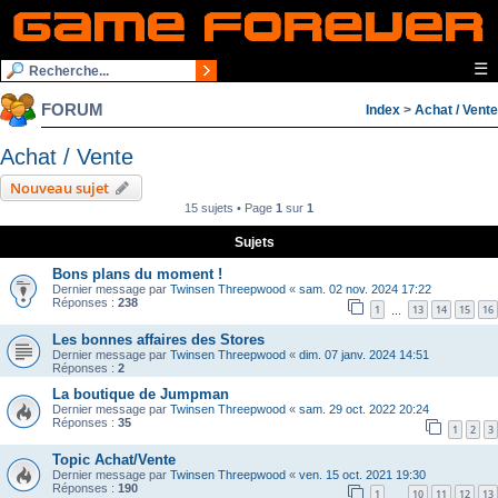
☰
FORUM
Index
>
Achat / Vente
Achat / Vente
Nouveau sujet
15 sujets • Page
1
sur
1
Sujets
Bons plans du moment !
Dernier message par
Twinsen Threepwood
«
sam. 02 nov. 2024 17:22
Réponses :
238
1
13
14
15
16
…
Les bonnes affaires des Stores
Dernier message par
Twinsen Threepwood
«
dim. 07 janv. 2024 14:51
Réponses :
2
La boutique de Jumpman
Dernier message par
Twinsen Threepwood
«
sam. 29 oct. 2022 20:24
Réponses :
35
1
2
3
Topic Achat/Vente
Dernier message par
Twinsen Threepwood
«
ven. 15 oct. 2021 19:30
Réponses :
190
1
10
11
12
13
…