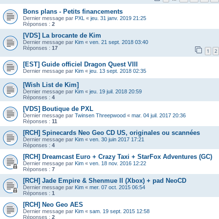
Bons plans - Petits financements
Dernier message par
PXL
«
jeu. 31 janv. 2019 21:25
Réponses :
2
[VDS] La brocante de Kim
Dernier message par
Kim
«
ven. 21 sept. 2018 03:40
Réponses :
17
1
2
[EST] Guide officiel Dragon Quest VIII
Dernier message par
Kim
«
jeu. 13 sept. 2018 02:35
[Wish List de Kim]
Dernier message par
Kim
«
jeu. 19 juil. 2018 20:59
Réponses :
4
[VDS] Boutique de PXL
Dernier message par
Twinsen Threepwood
«
mar. 04 juil. 2017 20:36
Réponses :
11
[RCH] Spinecards Neo Geo CD US, originales ou scannées
Dernier message par
Kim
«
ven. 30 juin 2017 17:21
Réponses :
4
[RCH] Dreamcast Euro + Crazy Taxi + StarFox Adventures (GC)
Dernier message par
Kim
«
ven. 18 nov. 2016 12:22
Réponses :
7
[RCH] Jade Empire & Shenmue II (Xbox) + pad NeoCD
Dernier message par
Kim
«
mer. 07 oct. 2015 06:54
Réponses :
1
[RCH] Neo Geo AES
Dernier message par
Kim
«
sam. 19 sept. 2015 12:58
Réponses :
2