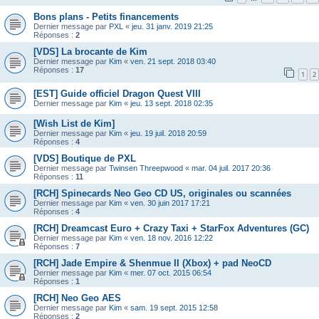
Bons plans - Petits financements
Dernier message par
PXL
«
jeu. 31 janv. 2019 21:25
Réponses :
2
[VDS] La brocante de Kim
Dernier message par
Kim
«
ven. 21 sept. 2018 03:40
Réponses :
17
1
2
[EST] Guide officiel Dragon Quest VIII
Dernier message par
Kim
«
jeu. 13 sept. 2018 02:35
[Wish List de Kim]
Dernier message par
Kim
«
jeu. 19 juil. 2018 20:59
Réponses :
4
[VDS] Boutique de PXL
Dernier message par
Twinsen Threepwood
«
mar. 04 juil. 2017 20:36
Réponses :
11
[RCH] Spinecards Neo Geo CD US, originales ou scannées
Dernier message par
Kim
«
ven. 30 juin 2017 17:21
Réponses :
4
[RCH] Dreamcast Euro + Crazy Taxi + StarFox Adventures (GC)
Dernier message par
Kim
«
ven. 18 nov. 2016 12:22
Réponses :
7
[RCH] Jade Empire & Shenmue II (Xbox) + pad NeoCD
Dernier message par
Kim
«
mer. 07 oct. 2015 06:54
Réponses :
1
[RCH] Neo Geo AES
Dernier message par
Kim
«
sam. 19 sept. 2015 12:58
Réponses :
2