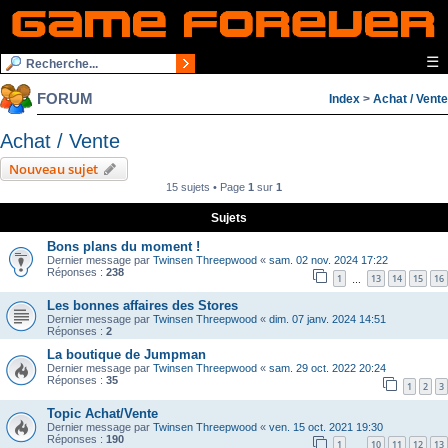
☰
FORUM
Index
>
Achat / Vente
Achat / Vente
Nouveau sujet
15 sujets • Page
1
sur
1
Sujets
Bons plans du moment !
Dernier message par
Twinsen Threepwood
«
sam. 02 nov. 2024 17:22
Réponses :
238
1
13
14
15
16
…
Les bonnes affaires des Stores
Dernier message par
Twinsen Threepwood
«
dim. 07 janv. 2024 14:51
Réponses :
2
La boutique de Jumpman
Dernier message par
Twinsen Threepwood
«
sam. 29 oct. 2022 20:24
Réponses :
35
1
2
3
Topic Achat/Vente
Dernier message par
Twinsen Threepwood
«
ven. 15 oct. 2021 19:30
Réponses :
190
1
10
11
12
13
…