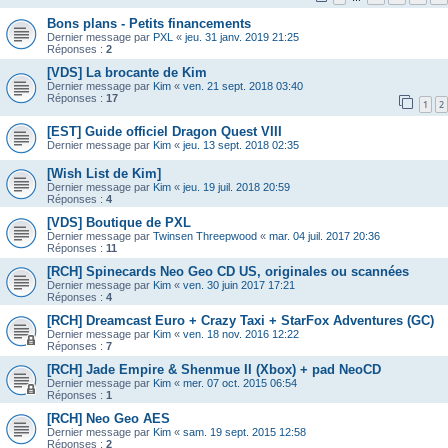
Bons plans - Petits financements
Dernier message par
PXL
«
jeu. 31 janv. 2019 21:25
Réponses :
2
[VDS] La brocante de Kim
Dernier message par
Kim
«
ven. 21 sept. 2018 03:40
Réponses :
17
1
2
[EST] Guide officiel Dragon Quest VIII
Dernier message par
Kim
«
jeu. 13 sept. 2018 02:35
[Wish List de Kim]
Dernier message par
Kim
«
jeu. 19 juil. 2018 20:59
Réponses :
4
[VDS] Boutique de PXL
Dernier message par
Twinsen Threepwood
«
mar. 04 juil. 2017 20:36
Réponses :
11
[RCH] Spinecards Neo Geo CD US, originales ou scannées
Dernier message par
Kim
«
ven. 30 juin 2017 17:21
Réponses :
4
[RCH] Dreamcast Euro + Crazy Taxi + StarFox Adventures (GC)
Dernier message par
Kim
«
ven. 18 nov. 2016 12:22
Réponses :
7
[RCH] Jade Empire & Shenmue II (Xbox) + pad NeoCD
Dernier message par
Kim
«
mer. 07 oct. 2015 06:54
Réponses :
1
[RCH] Neo Geo AES
Dernier message par
Kim
«
sam. 19 sept. 2015 12:58
Réponses :
2