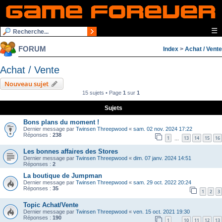
☰
FORUM
Index
>
Achat / Vente
Achat / Vente
Nouveau sujet
15 sujets • Page
1
sur
1
Sujets
Bons plans du moment !
Dernier message par
Twinsen Threepwood
«
sam. 02 nov. 2024 17:22
Réponses :
238
1
13
14
15
16
…
Les bonnes affaires des Stores
Dernier message par
Twinsen Threepwood
«
dim. 07 janv. 2024 14:51
Réponses :
2
La boutique de Jumpman
Dernier message par
Twinsen Threepwood
«
sam. 29 oct. 2022 20:24
Réponses :
35
1
2
3
Topic Achat/Vente
Dernier message par
Twinsen Threepwood
«
ven. 15 oct. 2021 19:30
Réponses :
190
1
10
11
12
13
…