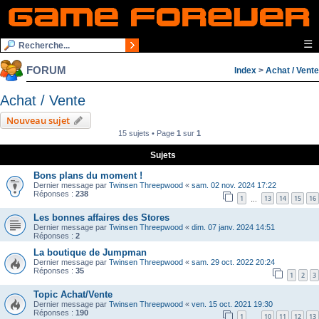
☰
FORUM
Index
>
Achat / Vente
Achat / Vente
Nouveau sujet
15 sujets • Page
1
sur
1
Sujets
Bons plans du moment !
Dernier message par
Twinsen Threepwood
«
sam. 02 nov. 2024 17:22
Réponses :
238
1
13
14
15
16
…
Les bonnes affaires des Stores
Dernier message par
Twinsen Threepwood
«
dim. 07 janv. 2024 14:51
Réponses :
2
La boutique de Jumpman
Dernier message par
Twinsen Threepwood
«
sam. 29 oct. 2022 20:24
Réponses :
35
1
2
3
Topic Achat/Vente
Dernier message par
Twinsen Threepwood
«
ven. 15 oct. 2021 19:30
Réponses :
190
1
10
11
12
13
…