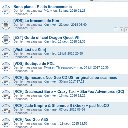
Bons plans - Petits financements
Dernier message par
PXL
«
jeu. 31 janv. 2019 21:25
Réponses :
2
[VDS] La brocante de Kim
Dernier message par
Kim
«
ven. 21 sept. 2018 03:40
Réponses :
17
1
2
[EST] Guide officiel Dragon Quest VIII
Dernier message par
Kim
«
jeu. 13 sept. 2018 02:35
[Wish List de Kim]
Dernier message par
Kim
«
jeu. 19 juil. 2018 20:59
Réponses :
4
[VDS] Boutique de PXL
Dernier message par
Twinsen Threepwood
«
mar. 04 juil. 2017 20:36
Réponses :
11
[RCH] Spinecards Neo Geo CD US, originales ou scannées
Dernier message par
Kim
«
ven. 30 juin 2017 17:21
Réponses :
4
[RCH] Dreamcast Euro + Crazy Taxi + StarFox Adventures (GC)
Dernier message par
Kim
«
ven. 18 nov. 2016 12:22
Réponses :
7
[RCH] Jade Empire & Shenmue II (Xbox) + pad NeoCD
Dernier message par
Kim
«
mer. 07 oct. 2015 06:54
Réponses :
1
[RCH] Neo Geo AES
Dernier message par
Kim
«
sam. 19 sept. 2015 12:58
Réponses :
2