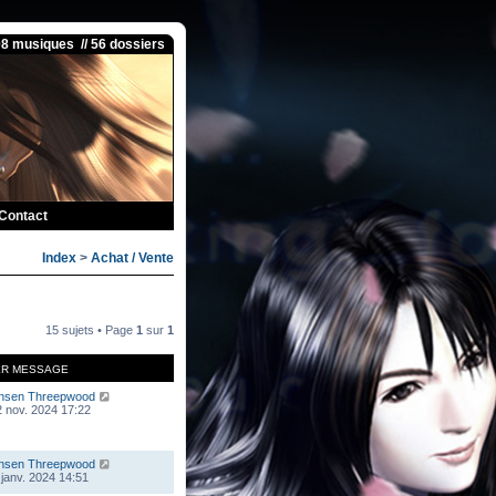
08 musiques // 56 dossiers
Contact
Index
>
Achat / Vente
15 sujets • Page
1
sur
1
ER MESSAGE
nsen Threepwood
 nov. 2024 17:22
nsen Threepwood
 janv. 2024 14:51