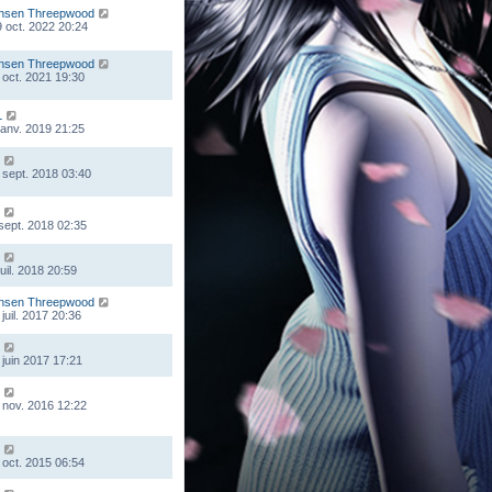
nsen Threepwood
 oct. 2022 20:24
nsen Threepwood
 oct. 2021 19:30
L
 janv. 2019 21:25
 sept. 2018 03:40
 sept. 2018 02:35
juil. 2018 20:59
nsen Threepwood
juil. 2017 20:36
 juin 2017 17:21
 nov. 2016 12:22
 oct. 2015 06:54