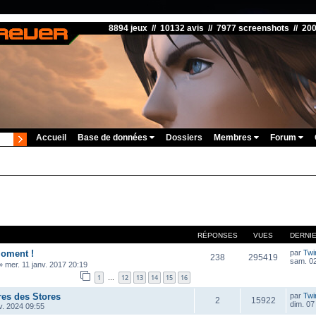
8894 jeux // 10132 avis // 7977 screenshots // 20
Accueil
Base de données
Dossiers
Membres
Forum
RÉPONSES
VUES
DERNI
oment !
par
Twi
238
295419
sam. 02
»
mer. 11 janv. 2017 20:19
1
12
13
14
15
16
…
res des Stores
par
Twi
2
15922
dim. 07
v. 2024 09:55