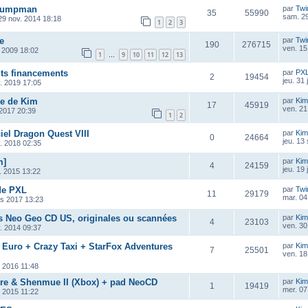
 Jumpman
par
Twi
35
55990
sam. 29
29 nov. 2014 18:18
1
2
3
e
par
Twi
190
276715
ven. 15
 2009 18:02
1
9
10
11
12
13
…
its financements
par
PX
2
19454
jeu. 31
v. 2019 17:05
te de Kim
par
Kim
17
45919
ven. 21
n 2017 20:39
1
2
ciel Dragon Quest VIII
par
Kim
0
24664
jeu. 13
t. 2018 02:35
m]
par
Kim
4
24159
jeu. 19 
. 2015 13:22
de PXL
par
Twi
11
29179
mar. 04 
rs 2017 13:23
s Neo Geo CD US, originales ou scannées
par
Kim
4
23103
ven. 30
. 2014 09:37
 Euro + Crazy Taxi + StarFox Adventures
par
Kim
7
25501
ven. 18
. 2016 11:48
re & Shenmue II (Xbox) + pad NeoCD
par
Kim
1
19419
mer. 07
. 2015 11:22