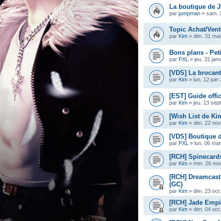
La boutique de
par
jumpman
»
sam. 
Topic Achat/Vent
par
Kim
»
dim. 31 mai
Bons plans - Pet
par
PXL
»
jeu. 31 jan
[VDS] La brocan
par
Kim
»
lun. 12 jui
[EST] Guide offi
par
Kim
»
jeu. 13 sep
[Wish List de Ki
par
Kim
»
dim. 22 nov
[VDS] Boutique 
par
PXL
»
lun. 06 ma
[RCH] Spinecard
par
Kim
»
mer. 26 nov
[RCH] Dreamcast
(GC)
par
Kim
»
dim. 23 oct
[RCH] Jade Empi
par
Kim
»
dim. 04 oct