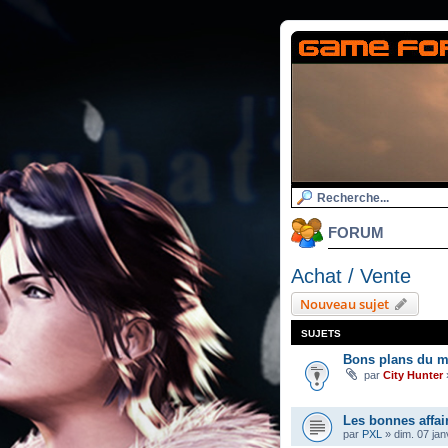
FORUM
Achat / Vente
Nouveau sujet
SUJETS
Bons plans du m
par
City Hunter
Les bonnes affai
par
PXL
»
dim. 07 jan