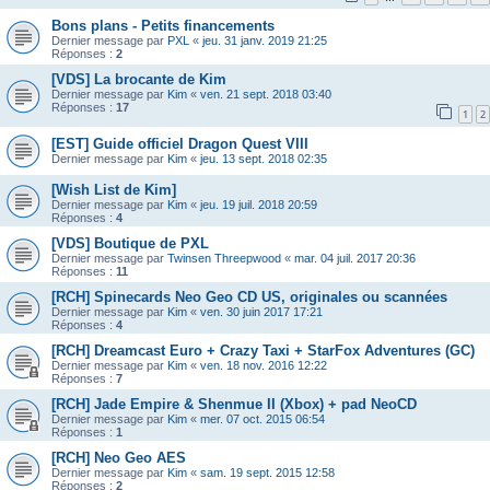
Bons plans - Petits financements
Dernier message par
PXL
«
jeu. 31 janv. 2019 21:25
Réponses :
2
[VDS] La brocante de Kim
Dernier message par
Kim
«
ven. 21 sept. 2018 03:40
Réponses :
17
1
2
[EST] Guide officiel Dragon Quest VIII
Dernier message par
Kim
«
jeu. 13 sept. 2018 02:35
[Wish List de Kim]
Dernier message par
Kim
«
jeu. 19 juil. 2018 20:59
Réponses :
4
[VDS] Boutique de PXL
Dernier message par
Twinsen Threepwood
«
mar. 04 juil. 2017 20:36
Réponses :
11
[RCH] Spinecards Neo Geo CD US, originales ou scannées
Dernier message par
Kim
«
ven. 30 juin 2017 17:21
Réponses :
4
[RCH] Dreamcast Euro + Crazy Taxi + StarFox Adventures (GC)
Dernier message par
Kim
«
ven. 18 nov. 2016 12:22
Réponses :
7
[RCH] Jade Empire & Shenmue II (Xbox) + pad NeoCD
Dernier message par
Kim
«
mer. 07 oct. 2015 06:54
Réponses :
1
[RCH] Neo Geo AES
Dernier message par
Kim
«
sam. 19 sept. 2015 12:58
Réponses :
2