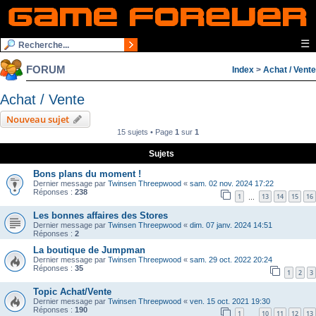
☰
FORUM
Index
>
Achat / Vente
Achat / Vente
Nouveau sujet
15 sujets • Page
1
sur
1
Sujets
Bons plans du moment !
Dernier message par
Twinsen Threepwood
«
sam. 02 nov. 2024 17:22
Réponses :
238
1
13
14
15
16
…
Les bonnes affaires des Stores
Dernier message par
Twinsen Threepwood
«
dim. 07 janv. 2024 14:51
Réponses :
2
La boutique de Jumpman
Dernier message par
Twinsen Threepwood
«
sam. 29 oct. 2022 20:24
Réponses :
35
1
2
3
Topic Achat/Vente
Dernier message par
Twinsen Threepwood
«
ven. 15 oct. 2021 19:30
Réponses :
190
1
10
11
12
13
…