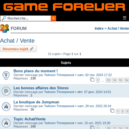
☰
FORUM
Index
>
Achat / Vente
Achat / Vente
Nouveau sujet
15 sujets • Page
1
sur
1
Sujets
Bons plans du moment !
Dernier message par
Twinsen Threepwood
«
sam. 02 nov. 2024 17:22
Réponses :
238
1
13
14
15
16
…
Les bonnes affaires des Stores
Dernier message par
Twinsen Threepwood
«
dim. 07 janv. 2024 14:51
Réponses :
2
La boutique de Jumpman
Dernier message par
Twinsen Threepwood
«
sam. 29 oct. 2022 20:24
Réponses :
35
1
2
3
Topic Achat/Vente
Dernier message par
Twinsen Threepwood
«
ven. 15 oct. 2021 19:30
Réponses :
190
1
10
11
12
13
…