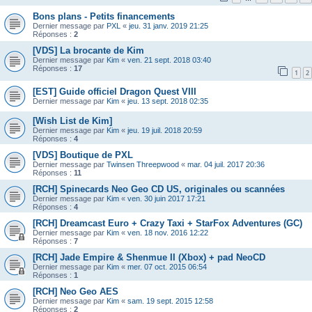
Bons plans - Petits financements
Dernier message par
PXL
«
jeu. 31 janv. 2019 21:25
Réponses :
2
[VDS] La brocante de Kim
Dernier message par
Kim
«
ven. 21 sept. 2018 03:40
Réponses :
17
1
2
[EST] Guide officiel Dragon Quest VIII
Dernier message par
Kim
«
jeu. 13 sept. 2018 02:35
[Wish List de Kim]
Dernier message par
Kim
«
jeu. 19 juil. 2018 20:59
Réponses :
4
[VDS] Boutique de PXL
Dernier message par
Twinsen Threepwood
«
mar. 04 juil. 2017 20:36
Réponses :
11
[RCH] Spinecards Neo Geo CD US, originales ou scannées
Dernier message par
Kim
«
ven. 30 juin 2017 17:21
Réponses :
4
[RCH] Dreamcast Euro + Crazy Taxi + StarFox Adventures (GC)
Dernier message par
Kim
«
ven. 18 nov. 2016 12:22
Réponses :
7
[RCH] Jade Empire & Shenmue II (Xbox) + pad NeoCD
Dernier message par
Kim
«
mer. 07 oct. 2015 06:54
Réponses :
1
[RCH] Neo Geo AES
Dernier message par
Kim
«
sam. 19 sept. 2015 12:58
Réponses :
2