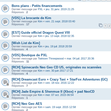
Bons plans - Petits financements
Dernier message par
PXL
«
jeu. 31 janv. 2019 21:25
Réponses :
2
[VDS] La brocante de Kim
Dernier message par
Kim
«
ven. 21 sept. 2018 03:40
Réponses :
17
1
2
[EST] Guide officiel Dragon Quest VIII
Dernier message par
Kim
«
jeu. 13 sept. 2018 02:35
[Wish List de Kim]
Dernier message par
Kim
«
jeu. 19 juil. 2018 20:59
Réponses :
4
[VDS] Boutique de PXL
Dernier message par
Twinsen Threepwood
«
mar. 04 juil. 2017 20:36
Réponses :
11
[RCH] Spinecards Neo Geo CD US, originales ou scannées
Dernier message par
Kim
«
ven. 30 juin 2017 17:21
Réponses :
4
[RCH] Dreamcast Euro + Crazy Taxi + StarFox Adventures (GC)
Dernier message par
Kim
«
ven. 18 nov. 2016 12:22
Réponses :
7
[RCH] Jade Empire & Shenmue II (Xbox) + pad NeoCD
Dernier message par
Kim
«
mer. 07 oct. 2015 06:54
Réponses :
1
[RCH] Neo Geo AES
Dernier message par
Kim
«
sam. 19 sept. 2015 12:58
Réponses :
2