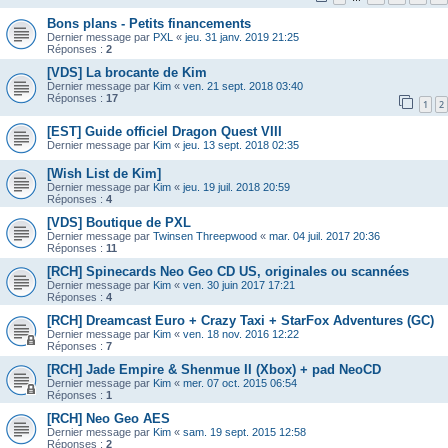
Bons plans - Petits financements
Dernier message par
PXL
«
jeu. 31 janv. 2019 21:25
Réponses :
2
[VDS] La brocante de Kim
Dernier message par
Kim
«
ven. 21 sept. 2018 03:40
Réponses :
17
1
2
[EST] Guide officiel Dragon Quest VIII
Dernier message par
Kim
«
jeu. 13 sept. 2018 02:35
[Wish List de Kim]
Dernier message par
Kim
«
jeu. 19 juil. 2018 20:59
Réponses :
4
[VDS] Boutique de PXL
Dernier message par
Twinsen Threepwood
«
mar. 04 juil. 2017 20:36
Réponses :
11
[RCH] Spinecards Neo Geo CD US, originales ou scannées
Dernier message par
Kim
«
ven. 30 juin 2017 17:21
Réponses :
4
[RCH] Dreamcast Euro + Crazy Taxi + StarFox Adventures (GC)
Dernier message par
Kim
«
ven. 18 nov. 2016 12:22
Réponses :
7
[RCH] Jade Empire & Shenmue II (Xbox) + pad NeoCD
Dernier message par
Kim
«
mer. 07 oct. 2015 06:54
Réponses :
1
[RCH] Neo Geo AES
Dernier message par
Kim
«
sam. 19 sept. 2015 12:58
Réponses :
2