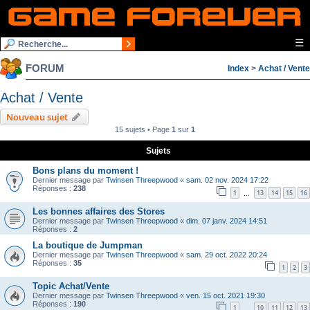
☰
FORUM
Index
>
Achat / Vente
Achat / Vente
Nouveau sujet
15 sujets • Page
1
sur
1
Sujets
Bons plans du moment !
Dernier message par
Twinsen Threepwood
«
sam. 02 nov. 2024 17:22
Réponses :
238
1
13
14
15
16
…
Les bonnes affaires des Stores
Dernier message par
Twinsen Threepwood
«
dim. 07 janv. 2024 14:51
Réponses :
2
La boutique de Jumpman
Dernier message par
Twinsen Threepwood
«
sam. 29 oct. 2022 20:24
Réponses :
35
1
2
3
Topic Achat/Vente
Dernier message par
Twinsen Threepwood
«
ven. 15 oct. 2021 19:30
Réponses :
190
1
10
11
12
13
…