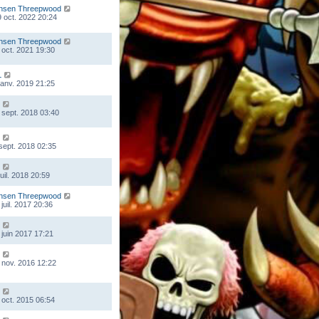
nsen Threepwood
 oct. 2022 20:24
nsen Threepwood
 oct. 2021 19:30
L
 janv. 2019 21:25
 sept. 2018 03:40
 sept. 2018 02:35
juil. 2018 20:59
nsen Threepwood
juil. 2017 20:36
 juin 2017 17:21
 nov. 2016 12:22
 oct. 2015 06:54