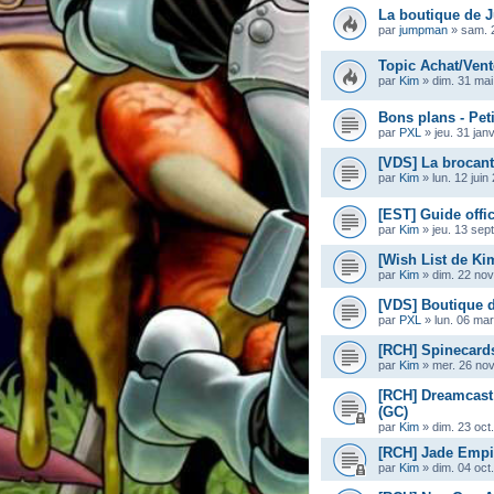
La boutique de
par
jumpman
»
sam. 
Topic Achat/Vent
par
Kim
»
dim. 31 mai
Bons plans - Pet
par
PXL
»
jeu. 31 jan
[VDS] La brocan
par
Kim
»
lun. 12 jui
[EST] Guide offi
par
Kim
»
jeu. 13 sep
[Wish List de Ki
par
Kim
»
dim. 22 nov
[VDS] Boutique 
par
PXL
»
lun. 06 ma
[RCH] Spinecard
par
Kim
»
mer. 26 nov
[RCH] Dreamcast
(GC)
par
Kim
»
dim. 23 oct
[RCH] Jade Empi
par
Kim
»
dim. 04 oct