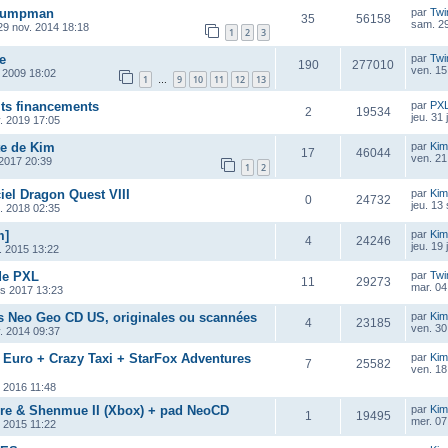
 Jumpman
par
Twi
35
56158
sam. 29
29 nov. 2014 18:18
1
2
3
e
par
Twi
190
277010
ven. 15
 2009 18:02
1
9
10
11
12
13
…
its financements
par
PX
2
19534
jeu. 31
v. 2019 17:05
te de Kim
par
Kim
17
46044
ven. 21
n 2017 20:39
1
2
ciel Dragon Quest VIII
par
Kim
0
24732
jeu. 13
t. 2018 02:35
m]
par
Kim
4
24246
jeu. 19 
. 2015 13:22
de PXL
par
Twi
11
29273
mar. 04 
rs 2017 13:23
s Neo Geo CD US, originales ou scannées
par
Kim
4
23185
ven. 30
. 2014 09:37
 Euro + Crazy Taxi + StarFox Adventures
par
Kim
7
25582
ven. 18
. 2016 11:48
re & Shenmue II (Xbox) + pad NeoCD
par
Kim
1
19495
mer. 07
. 2015 11:22