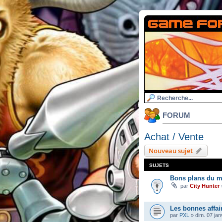
FORUM
Achat / Vente
Nouveau sujet
SUJETS
Bons plans du m
par
City Hunter
Les bonnes affai
par
PXL
»
dim. 07 jan