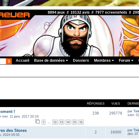
8894 jeux // 10132 avis // 7977 screenshots // 20
Accueil
Base de données
Dossiers
Membres
Forum
RÉPONSES
VUES
DERNI
oment !
par
Twi
238
295778
sam. 02
»
mer. 11 janv. 2017 20:19
1
12
13
14
15
16
…
res des Stores
par
Twi
2
16000
dim. 07
v. 2024 09:55