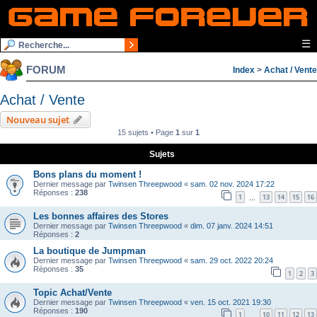
☰
FORUM
Index
>
Achat / Vente
Achat / Vente
Nouveau sujet
15 sujets • Page
1
sur
1
Sujets
Bons plans du moment !
Dernier message par
Twinsen Threepwood
«
sam. 02 nov. 2024 17:22
Réponses :
238
1
13
14
15
16
…
Les bonnes affaires des Stores
Dernier message par
Twinsen Threepwood
«
dim. 07 janv. 2024 14:51
Réponses :
2
La boutique de Jumpman
Dernier message par
Twinsen Threepwood
«
sam. 29 oct. 2022 20:24
Réponses :
35
1
2
3
Topic Achat/Vente
Dernier message par
Twinsen Threepwood
«
ven. 15 oct. 2021 19:30
Réponses :
190
1
10
11
12
13
…