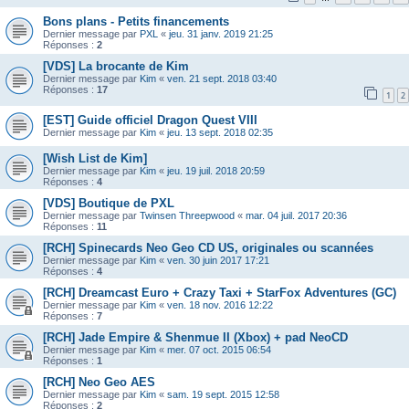
Bons plans - Petits financements
Dernier message par
PXL
«
jeu. 31 janv. 2019 21:25
Réponses :
2
[VDS] La brocante de Kim
Dernier message par
Kim
«
ven. 21 sept. 2018 03:40
Réponses :
17
1
2
[EST] Guide officiel Dragon Quest VIII
Dernier message par
Kim
«
jeu. 13 sept. 2018 02:35
[Wish List de Kim]
Dernier message par
Kim
«
jeu. 19 juil. 2018 20:59
Réponses :
4
[VDS] Boutique de PXL
Dernier message par
Twinsen Threepwood
«
mar. 04 juil. 2017 20:36
Réponses :
11
[RCH] Spinecards Neo Geo CD US, originales ou scannées
Dernier message par
Kim
«
ven. 30 juin 2017 17:21
Réponses :
4
[RCH] Dreamcast Euro + Crazy Taxi + StarFox Adventures (GC)
Dernier message par
Kim
«
ven. 18 nov. 2016 12:22
Réponses :
7
[RCH] Jade Empire & Shenmue II (Xbox) + pad NeoCD
Dernier message par
Kim
«
mer. 07 oct. 2015 06:54
Réponses :
1
[RCH] Neo Geo AES
Dernier message par
Kim
«
sam. 19 sept. 2015 12:58
Réponses :
2