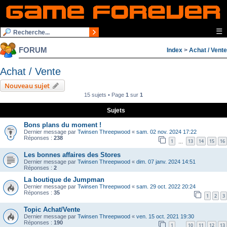
☰
FORUM
Index
>
Achat / Vente
Achat / Vente
Nouveau sujet
15 sujets • Page
1
sur
1
Sujets
Bons plans du moment !
Dernier message par
Twinsen Threepwood
«
sam. 02 nov. 2024 17:22
Réponses :
238
1
13
14
15
16
…
Les bonnes affaires des Stores
Dernier message par
Twinsen Threepwood
«
dim. 07 janv. 2024 14:51
Réponses :
2
La boutique de Jumpman
Dernier message par
Twinsen Threepwood
«
sam. 29 oct. 2022 20:24
Réponses :
35
1
2
3
Topic Achat/Vente
Dernier message par
Twinsen Threepwood
«
ven. 15 oct. 2021 19:30
Réponses :
190
1
10
11
12
13
…