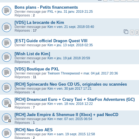
Bons plans - Petits financements
Dernier message par
PXL
«
jeu. 31 janv. 2019 21:25
Réponses :
2
[VDS] La brocante de Kim
Dernier message par
Kim
«
ven. 21 sept. 2018 03:40
Réponses :
17
1
2
[EST] Guide officiel Dragon Quest VIII
Dernier message par
Kim
«
jeu. 13 sept. 2018 02:35
[Wish List de Kim]
Dernier message par
Kim
«
jeu. 19 juil. 2018 20:59
Réponses :
4
[VDS] Boutique de PXL
Dernier message par
Twinsen Threepwood
«
mar. 04 juil. 2017 20:36
Réponses :
11
[RCH] Spinecards Neo Geo CD US, originales ou scannées
Dernier message par
Kim
«
ven. 30 juin 2017 17:21
Réponses :
4
[RCH] Dreamcast Euro + Crazy Taxi + StarFox Adventures (GC)
Dernier message par
Kim
«
ven. 18 nov. 2016 12:22
Réponses :
7
[RCH] Jade Empire & Shenmue II (Xbox) + pad NeoCD
Dernier message par
Kim
«
mer. 07 oct. 2015 06:54
Réponses :
1
[RCH] Neo Geo AES
Dernier message par
Kim
«
sam. 19 sept. 2015 12:58
Réponses :
2