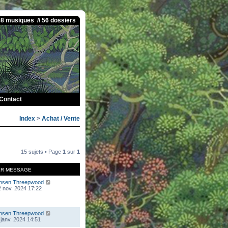
08 musiques // 56 dossiers
Contact
Index
>
Achat / Vente
15 sujets • Page
1
sur
1
ER MESSAGE
nsen Threepwood
 nov. 2024 17:22
nsen Threepwood
 janv. 2024 14:51