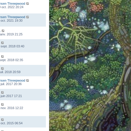
nsen Threepwood
 oct. 2022 20:24
nsen Threepwood
 oct. 2021 19:30
L
 janv. 2019 21:25
 sept. 2018 03:40
 sept. 2018 02:35
juil. 2018 20:59
nsen Threepwood
juil. 2017 20:36
 juin 2017 17:21
 nov. 2016 12:22
 oct. 2015 06:54