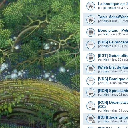
La boutique de
par
jumpman
»
sam. 
Topic Achat/Vent
par
Kim
»
dim. 31 mai
Bons plans - Pet
par
PXL
»
jeu. 31 jan
[VDS] La brocan
par
Kim
»
lun. 12 jui
[EST] Guide offi
par
Kim
»
jeu. 13 sep
[Wish List de Ki
par
Kim
»
dim. 22 nov
[VDS] Boutique 
par
PXL
»
lun. 06 ma
[RCH] Spinecard
par
Kim
»
mer. 26 nov
[RCH] Dreamcast
(GC)
par
Kim
»
dim. 23 oct
[RCH] Jade Empi
par
Kim
»
dim. 04 oct