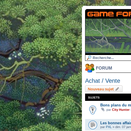
FORUM
Achat / Vente
Nouveau sujet
SUJETS
Bons plans du m
par
City Hunter
Les bonnes affai
par
PXL
»
dim. 07 jan