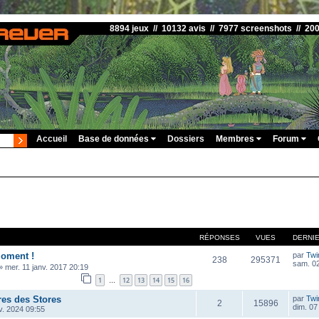
8894 jeux // 10132 avis // 7977 screenshots // 20
Accueil
Base de données
Dossiers
Membres
Forum
RÉPONSES
VUES
DERNI
oment !
par
Twi
238
295371
sam. 02
»
mer. 11 janv. 2017 20:19
1
12
13
14
15
16
…
res des Stores
par
Twi
2
15896
dim. 07
v. 2024 09:55