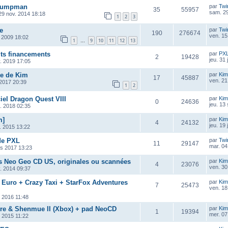
 Jumpman
par
Twi
35
55957
sam. 29
29 nov. 2014 18:18
1
2
3
e
par
Twi
190
276674
ven. 15
 2009 18:02
1
9
10
11
12
13
…
its financements
par
PX
2
19428
jeu. 31
v. 2019 17:05
te de Kim
par
Kim
17
45887
ven. 21
n 2017 20:39
1
2
ciel Dragon Quest VIII
par
Kim
0
24636
jeu. 13
t. 2018 02:35
m]
par
Kim
4
24132
jeu. 19 
. 2015 13:22
de PXL
par
Twi
11
29147
mar. 04 
rs 2017 13:23
s Neo Geo CD US, originales ou scannées
par
Kim
4
23076
ven. 30
. 2014 09:37
 Euro + Crazy Taxi + StarFox Adventures
par
Kim
7
25473
ven. 18
. 2016 11:48
re & Shenmue II (Xbox) + pad NeoCD
par
Kim
1
19394
mer. 07
. 2015 11:22