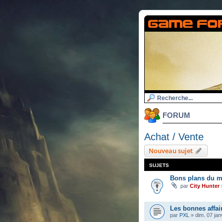
FORUM
Achat / Vente
Nouveau sujet
SUJETS
Bons plans du m
par
City Hunter
Les bonnes affai
par
PXL
»
dim. 07 jan