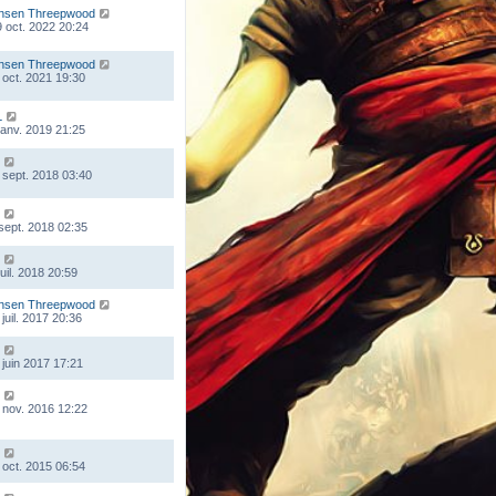
nsen Threepwood
 oct. 2022 20:24
nsen Threepwood
 oct. 2021 19:30
L
 janv. 2019 21:25
 sept. 2018 03:40
 sept. 2018 02:35
juil. 2018 20:59
nsen Threepwood
juil. 2017 20:36
 juin 2017 17:21
 nov. 2016 12:22
 oct. 2015 06:54