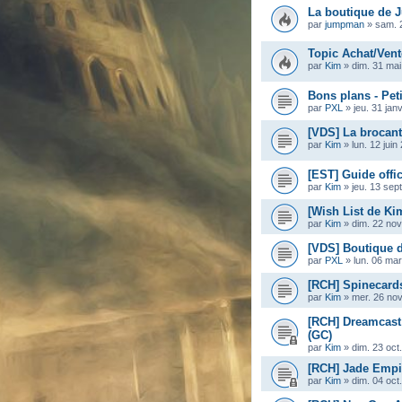
La boutique de
par
jumpman
»
sam. 
Topic Achat/Vent
par
Kim
»
dim. 31 mai
Bons plans - Pet
par
PXL
»
jeu. 31 jan
[VDS] La brocan
par
Kim
»
lun. 12 jui
[EST] Guide offi
par
Kim
»
jeu. 13 sep
[Wish List de Ki
par
Kim
»
dim. 22 nov
[VDS] Boutique 
par
PXL
»
lun. 06 ma
[RCH] Spinecard
par
Kim
»
mer. 26 nov
[RCH] Dreamcast
(GC)
par
Kim
»
dim. 23 oct
[RCH] Jade Empi
par
Kim
»
dim. 04 oct