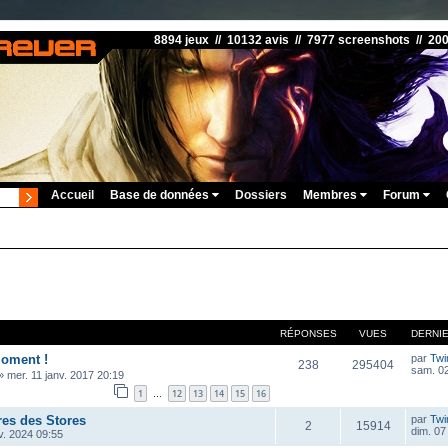
8894 jeux // 10132 avis // 7977 screenshots // 20
Accueil
Base de données
Dossiers
Membres
Forum
RÉPONSES
VUES
DERNI
oment !
par
Twi
238
295404
sam. 02
»
mer. 11 janv. 2017 20:19
1
12
13
14
15
16
…
res des Stores
par
Twi
2
15914
dim. 07
v. 2024 09:55