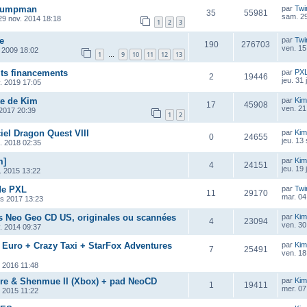
 Jumpman
par
Twi
35
55981
sam. 29
29 nov. 2014 18:18
1
2
3
e
par
Twi
190
276703
ven. 15
 2009 18:02
1
9
10
11
12
13
…
its financements
par
PX
2
19446
jeu. 31
v. 2019 17:05
te de Kim
par
Kim
17
45908
ven. 21
n 2017 20:39
1
2
ciel Dragon Quest VIII
par
Kim
0
24655
jeu. 13
t. 2018 02:35
m]
par
Kim
4
24151
jeu. 19 
. 2015 13:22
de PXL
par
Twi
11
29170
mar. 04 
rs 2017 13:23
s Neo Geo CD US, originales ou scannées
par
Kim
4
23094
ven. 30
. 2014 09:37
 Euro + Crazy Taxi + StarFox Adventures
par
Kim
7
25491
ven. 18
. 2016 11:48
re & Shenmue II (Xbox) + pad NeoCD
par
Kim
1
19411
mer. 07
. 2015 11:22