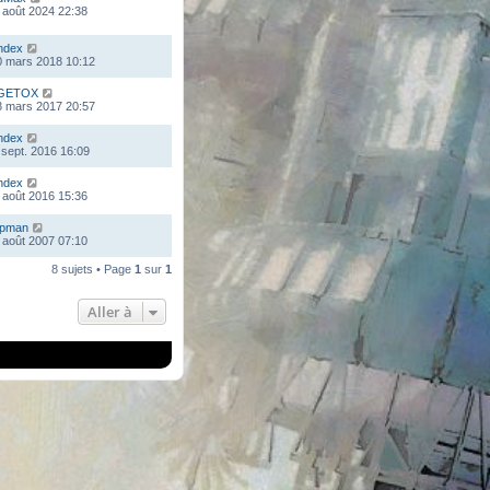
 août 2024 22:38
ndex
0 mars 2018 10:12
GETOX
8 mars 2017 20:57
ndex
 sept. 2016 16:09
ndex
 août 2016 15:36
mpman
 août 2007 07:10
8 sujets • Page
1
sur
1
Aller à