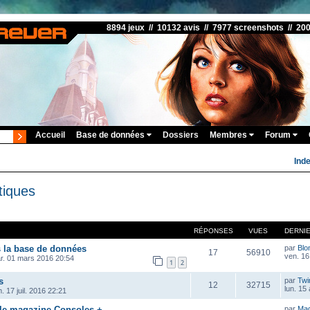
8894 jeux // 10132 avis // 7977 screenshots // 20
Accueil
Base de données
Dossiers
Membres
Forum
Ind
tiques
RÉPONSES
VUES
DERNI
s la base de données
par
Blo
17
56910
ven. 16
r. 01 mars 2016 20:54
1
2
s
par
Twi
12
32715
lun. 15
. 17 juil. 2016 22:21
 le magazine Consoles +
par
Ma