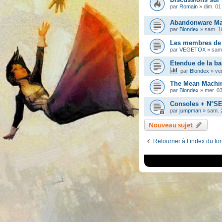
par
Romain
»
dim. 01 
Abandonware Mag
par
Blondex
»
sam. 1
Les membres de
par
VEGETOX
»
sam
Etendue de la b
par
Blondex
»
ve
The Mean Machin
par
Blondex
»
mer. 0
Consoles + N°S
par
jumpman
»
sam. 2
Nouveau sujet
Retourner à l’index du fo