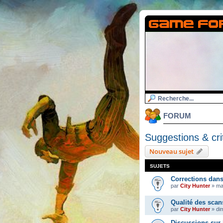
FORUM
Suggestions & cri
Nouveau sujet
SUJETS
Corrections dan
par
City Hunter
»
ma
Qualité des scan
par
City Hunter
»
dim
Discussions sur