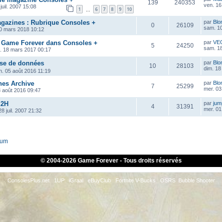
139
240353
ven. 16
juil. 2007 15:08
1
6
7
8
9
10
…
azines : Rubrique Consoles +
par
Blo
0
26109
sam. 1
0 mars 2018 10:12
 Game Forever dans Consoles +
par
VE
5
24250
sam. 1
. 18 mars 2017 00:17
ase de données
par
Blo
10
28103
dim. 18
n. 05 août 2016 11:19
es Archive
par
Blo
7
25299
mer. 03
3 août 2016 09:47
E2H
par
ju
4
31391
mer. 01
8 juil. 2007 21:32
rum
© 2004-
2026 Game Forever - Tous droits réservés
ConsolesPlus.net
1UP
iGraal
eBuyClub
Fortnite V-Bucks
OSRS
Bubble Shooter