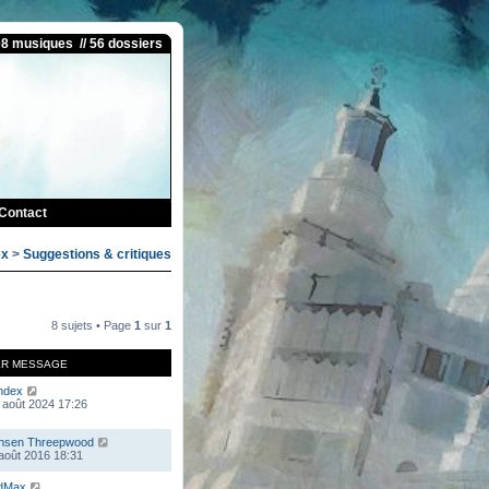
08 musiques // 56 dossiers
Contact
ex
>
Suggestions & critiques
8 sujets • Page
1
sur
1
ER MESSAGE
ndex
 août 2024 17:26
nsen Threepwood
 août 2016 18:31
dMax