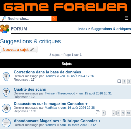
☰
FORUM
Index
>
Suggestions & critiques
Suggestions & critiques
Nouveau sujet
8 sujets • Page
1
sur
1
Sujets
Corrections dans la base de données
Dernier message par
Blondex
«
ven. 16 août 2024 17:26
Réponses :
17
1
2
Qualité des scans
Dernier message par
Twinsen Threepwood
«
lun. 15 août 2016 18:31
Réponses :
12
Discussions sur le magazine Consoles +
Dernier message par
MadMax
«
ven. 16 août 2024 22:38
Réponses :
139
1
7
8
9
10
…
Abandonware Magazines : Rubrique Consoles +
Dernier message par
Blondex
«
sam. 10 mars 2018 10:12