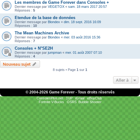
Les membres de Game Forever dans Consoles +
Dernier message par
VEGETOX
«
sam. 18 mars 2017 20:57
Réponses :
5
Etendue de la base de données
Dernier message par
Blondex
«
dim. 18 sept. 2016 16:09
Réponses :
10
The Mean Machines Archive
Dernier message par
Blondex
«
mer. 03 août 2016 15:36
Réponses :
7
Consoles + N°SE2H
Dernier message par
jumpman
«
mer. 01 août 2007 07:10
Réponses :
4
Nouveau sujet
8 sujets • Page
1
sur
1
Aller à
© 2004-
2026 Game Forever - Tous droits réservés
ConsolesPlus.net
1UP
iGraal
eBuyClub
Fortnite V-Bucks
OSRS
Bubble Shooter