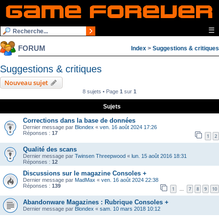
☰
FORUM
Index
>
Suggestions & critiques
Suggestions & critiques
Nouveau sujet
8 sujets • Page
1
sur
1
Sujets
Corrections dans la base de données
Dernier message par
Blondex
«
ven. 16 août 2024 17:26
Réponses :
17
1
2
Qualité des scans
Dernier message par
Twinsen Threepwood
«
lun. 15 août 2016 18:31
Réponses :
12
Discussions sur le magazine Consoles +
Dernier message par
MadMax
«
ven. 16 août 2024 22:38
Réponses :
139
1
7
8
9
10
…
Abandonware Magazines : Rubrique Consoles +
Dernier message par
Blondex
«
sam. 10 mars 2018 10:12