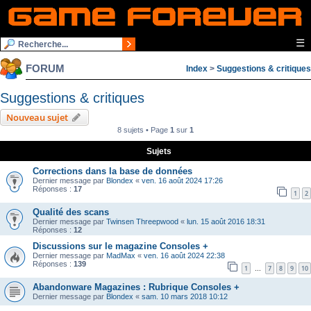
☰
FORUM
Index
>
Suggestions & critiques
Suggestions & critiques
Nouveau sujet
8 sujets • Page
1
sur
1
Sujets
Corrections dans la base de données
Dernier message par
Blondex
«
ven. 16 août 2024 17:26
Réponses :
17
1
2
Qualité des scans
Dernier message par
Twinsen Threepwood
«
lun. 15 août 2016 18:31
Réponses :
12
Discussions sur le magazine Consoles +
Dernier message par
MadMax
«
ven. 16 août 2024 22:38
Réponses :
139
1
7
8
9
10
…
Abandonware Magazines : Rubrique Consoles +
Dernier message par
Blondex
«
sam. 10 mars 2018 10:12