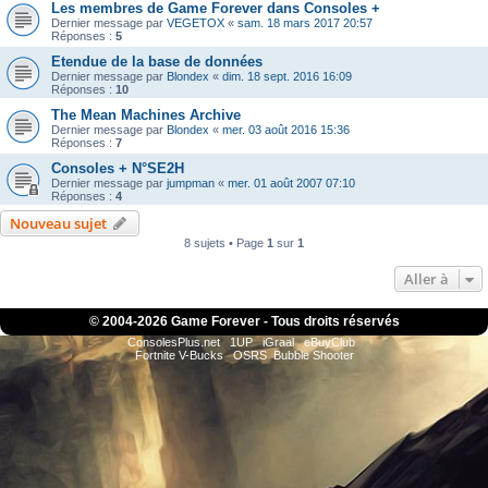
Les membres de Game Forever dans Consoles +
Dernier message par
VEGETOX
«
sam. 18 mars 2017 20:57
Réponses :
5
Etendue de la base de données
Dernier message par
Blondex
«
dim. 18 sept. 2016 16:09
Réponses :
10
The Mean Machines Archive
Dernier message par
Blondex
«
mer. 03 août 2016 15:36
Réponses :
7
Consoles + N°SE2H
Dernier message par
jumpman
«
mer. 01 août 2007 07:10
Réponses :
4
Nouveau sujet
8 sujets • Page
1
sur
1
Aller à
© 2004-
2026 Game Forever - Tous droits réservés
ConsolesPlus.net
1UP
iGraal
eBuyClub
Fortnite V-Bucks
OSRS
Bubble Shooter