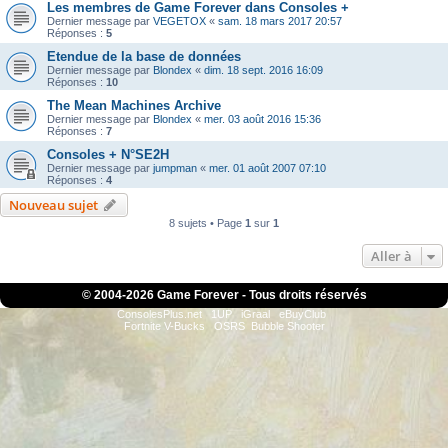
Les membres de Game Forever dans Consoles +
Dernier message par
VEGETOX
«
sam. 18 mars 2017 20:57
Réponses :
5
Etendue de la base de données
Dernier message par
Blondex
«
dim. 18 sept. 2016 16:09
Réponses :
10
The Mean Machines Archive
Dernier message par
Blondex
«
mer. 03 août 2016 15:36
Réponses :
7
Consoles + N°SE2H
Dernier message par
jumpman
«
mer. 01 août 2007 07:10
Réponses :
4
Nouveau sujet
8 sujets • Page
1
sur
1
Aller à
© 2004-
2026 Game Forever - Tous droits réservés
ConsolesPlus.net
1UP
iGraal
eBuyClub
Fortnite V-Bucks
OSRS
Bubble Shooter