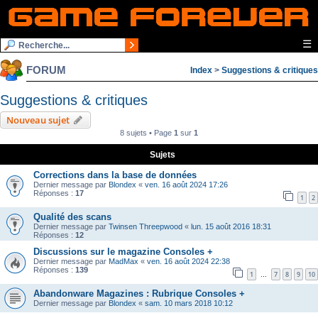
☰
FORUM
Index
>
Suggestions & critiques
Suggestions & critiques
Nouveau sujet
8 sujets • Page
1
sur
1
Sujets
Corrections dans la base de données
Dernier message par
Blondex
«
ven. 16 août 2024 17:26
Réponses :
17
1
2
Qualité des scans
Dernier message par
Twinsen Threepwood
«
lun. 15 août 2016 18:31
Réponses :
12
Discussions sur le magazine Consoles +
Dernier message par
MadMax
«
ven. 16 août 2024 22:38
Réponses :
139
1
7
8
9
10
…
Abandonware Magazines : Rubrique Consoles +
Dernier message par
Blondex
«
sam. 10 mars 2018 10:12