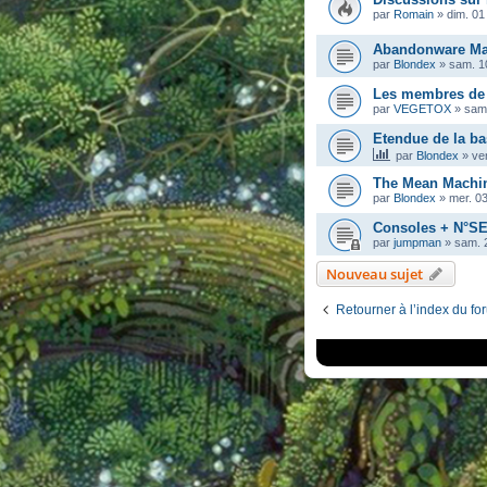
par
Romain
»
dim. 01 
Abandonware Mag
par
Blondex
»
sam. 1
Les membres de
par
VEGETOX
»
sam
Etendue de la b
par
Blondex
»
ve
The Mean Machin
par
Blondex
»
mer. 0
Consoles + N°S
par
jumpman
»
sam. 2
Nouveau sujet
Retourner à l’index du fo