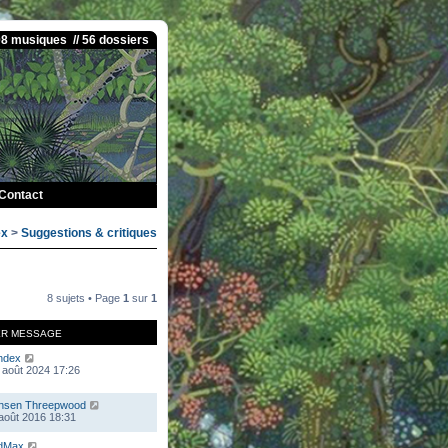
08 musiques // 56 dossiers
Contact
ex
>
Suggestions & critiques
8 sujets • Page
1
sur
1
ER MESSAGE
ndex
 août 2024 17:26
nsen Threepwood
 août 2016 18:31
dMax