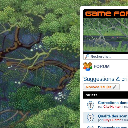
FORUM
Suggestions & cri
Nouveau sujet
SUJETS
Corrections dan
par
City Hunter
»
ma
Qualité des scan
par
City Hunter
»
dim
Discussions sur