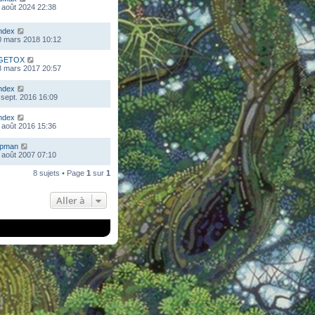
 août 2024 22:38
ndex
0 mars 2018 10:12
GETOX
8 mars 2017 20:57
ndex
 sept. 2016 16:09
ndex
 août 2016 15:36
mpman
 août 2007 07:10
8 sujets • Page
1
sur
1
Aller à