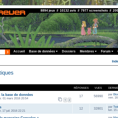
8894 jeux // 10132 avis // 7977 screenshots // 20
Accueil
Base de données
Dossiers
Membres
Forum
Ind
tiques
RÉPONSES
VUES
DERNI
s la base de données
par
Blo
17
56990
ven. 16
r. 01 mars 2016 20:54
1
2
s
par
Twi
12
32801
lun. 15
. 17 juil. 2016 22:21
 le magazine Consoles +
par
Ma