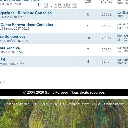
139
240496
ven. 16
juil. 2007 15:08
1
6
7
8
9
10
…
azines : Rubrique Consoles +
par
Blo
0
26163
sam. 1
0 mars 2018 10:12
 Game Forever dans Consoles +
par
VE
5
24302
sam. 1
. 18 mars 2017 00:17
ase de données
par
Blo
10
28162
dim. 18
n. 05 août 2016 11:19
es Archive
par
Blo
7
25351
mer. 03
3 août 2016 09:47
E2H
par
ju
4
31474
mer. 01
8 juil. 2007 21:32
rum
© 2004-
2026 Game Forever - Tous droits réservés
ConsolesPlus.net
1UP
iGraal
eBuyClub
Fortnite V-Bucks
OSRS
Bubble Shooter