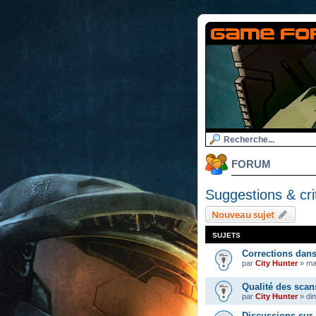
FORUM
Suggestions & cri
Nouveau sujet
SUJETS
Corrections dan
par
City Hunter
»
ma
Qualité des scan
par
City Hunter
»
dim
Discussions sur