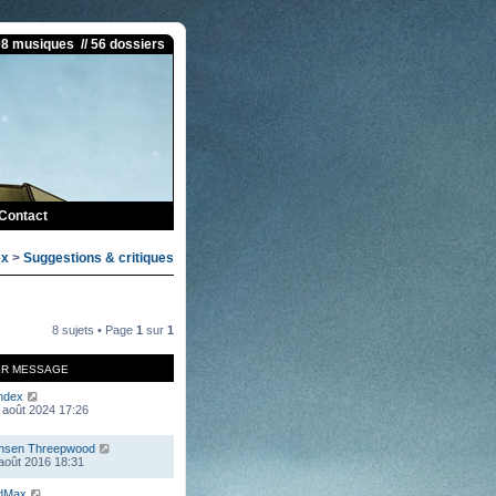
08 musiques // 56 dossiers
Contact
ex
>
Suggestions & critiques
8 sujets • Page
1
sur
1
ER MESSAGE
ndex
 août 2024 17:26
nsen Threepwood
 août 2016 18:31
dMax