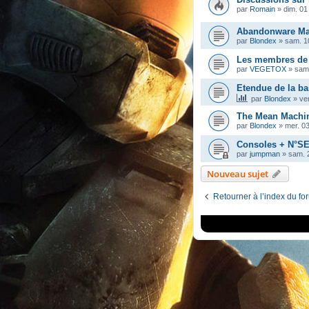
par
Romain
»
dim. 01 
Abandonware Mag
par
Blondex
»
sam. 1
Les membres de
par
VEGETOX
»
sam
Etendue de la b
par
Blondex
»
ve
The Mean Machin
par
Blondex
»
mer. 0
Consoles + N°S
par
jumpman
»
sam. 2
Nouveau sujet
Retourner à l’index du fo