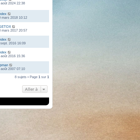
 août 2024 22:38
ndex
0 mars 2018 10:12
GETOX
8 mars 2017 20:57
ndex
 sept. 2016 16:09
ndex
 août 2016 15:36
mpman
 août 2007 07:10
8 sujets • Page
1
sur
1
Aller à