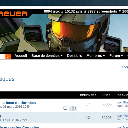
8894 jeux // 10132 avis // 7977 screenshots // 20
Accueil
Base de données
Dossiers
Membres
Forum
Ind
tiques
RÉPONSES
VUES
DERNI
s la base de données
par
Blo
17
56805
ven. 16
r. 01 mars 2016 20:54
1
2
s
par
Twi
12
32603
lun. 15
. 17 juil. 2016 22:21
 le magazine Consoles +
par
Ma