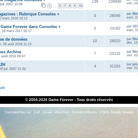
139
239946
ven. 16
juil. 2007 15:08
1
6
7
8
9
10
…
azines : Rubrique Consoles +
par
Blo
0
26046
sam. 1
0 mars 2018 10:12
 Game Forever dans Consoles +
par
VE
5
24182
sam. 1
. 18 mars 2017 00:17
ase de données
par
Blo
10
28020
dim. 18
n. 05 août 2016 11:19
es Archive
par
Blo
7
25232
mer. 03
3 août 2016 09:47
E2H
par
ju
4
31283
mer. 01
8 juil. 2007 21:32
rum
© 2004-
2026 Game Forever - Tous droits réservés
ConsolesPlus.net
1UP
iGraal
eBuyClub
Fortnite V-Bucks
OSRS
Bubble Shooter