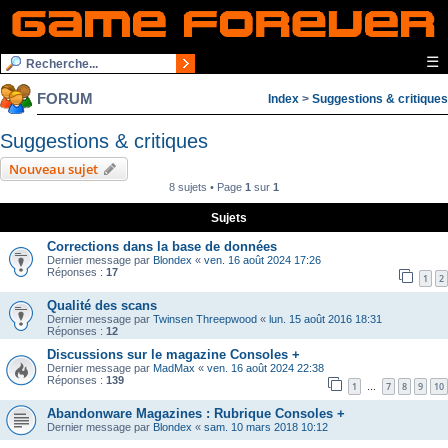
☰
FORUM
Index
>
Suggestions & critiques
Suggestions & critiques
Nouveau sujet
8 sujets • Page
1
sur
1
Sujets
Corrections dans la base de données
Dernier message par
Blondex
«
ven. 16 août 2024 17:26
Réponses :
17
1
2
Qualité des scans
Dernier message par
Twinsen Threepwood
«
lun. 15 août 2016 18:31
Réponses :
12
Discussions sur le magazine Consoles +
Dernier message par
MadMax
«
ven. 16 août 2024 22:38
Réponses :
139
1
7
8
9
10
…
Abandonware Magazines : Rubrique Consoles +
Dernier message par
Blondex
«
sam. 10 mars 2018 10:12