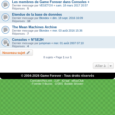
Les membres de Game Forever dans Consoles +
Dernier message par
VEGETOX
«
sam. 18 mars 2017 20:57
Réponses :
5
Etendue de la base de données
Dernier message par
Blondex
«
dim. 18 sept. 2016 16:09
Réponses :
10
The Mean Machines Archive
Dernier message par
Blondex
«
mer. 03 août 2016 15:36
Réponses :
7
Consoles + N°SE2H
Dernier message par
jumpman
«
mer. 01 août 2007 07:10
Réponses :
4
Nouveau sujet
8 sujets • Page
1
sur
1
Aller à
© 2004-
2026 Game Forever - Tous droits réservés
ConsolesPlus.net
1UP
iGraal
eBuyClub
Fortnite V-Bucks
OSRS
Bubble Shooter