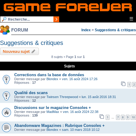
☰
FORUM
Index
>
Suggestions & critiques
Suggestions & critiques
Nouveau sujet
8 sujets • Page
1
sur
1
Sujets
Corrections dans la base de données
Dernier message par
Blondex
«
ven. 16 août 2024 17:26
Réponses :
17
1
2
Qualité des scans
Dernier message par
Twinsen Threepwood
«
lun. 15 août 2016 18:31
Réponses :
12
Discussions sur le magazine Consoles +
Dernier message par
MadMax
«
ven. 16 août 2024 22:38
Réponses :
139
1
7
8
9
10
…
Abandonware Magazines : Rubrique Consoles +
Dernier message par
Blondex
«
sam. 10 mars 2018 10:12