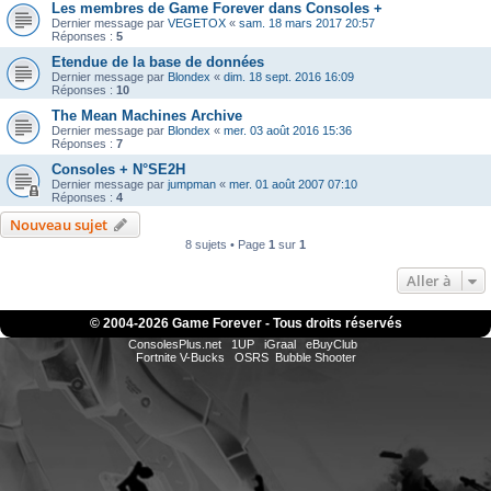
Les membres de Game Forever dans Consoles +
Dernier message par
VEGETOX
«
sam. 18 mars 2017 20:57
Réponses :
5
Etendue de la base de données
Dernier message par
Blondex
«
dim. 18 sept. 2016 16:09
Réponses :
10
The Mean Machines Archive
Dernier message par
Blondex
«
mer. 03 août 2016 15:36
Réponses :
7
Consoles + N°SE2H
Dernier message par
jumpman
«
mer. 01 août 2007 07:10
Réponses :
4
Nouveau sujet
8 sujets • Page
1
sur
1
Aller à
© 2004-
2026 Game Forever - Tous droits réservés
ConsolesPlus.net
1UP
iGraal
eBuyClub
Fortnite V-Bucks
OSRS
Bubble Shooter