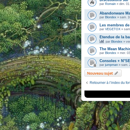
par
Romain
»
dim. 01 
Abandonware Mag
par
Blondex
»
sam. 1
Les membres de
par
VEGETOX
»
sam
Etendue de la b
par
Blondex
»
ve
The Mean Machin
par
Blondex
»
mer. 0
Consoles + N°S
par
jumpman
»
sam. 2
Nouveau sujet
Retourner à l’index du fo