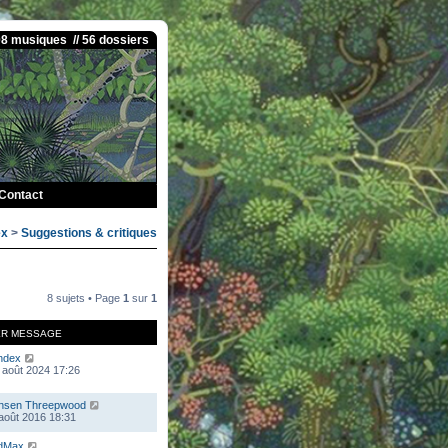
08 musiques // 56 dossiers
Contact
ex
>
Suggestions & critiques
8 sujets • Page
1
sur
1
ER MESSAGE
ndex
 août 2024 17:26
nsen Threepwood
 août 2016 18:31
dMax