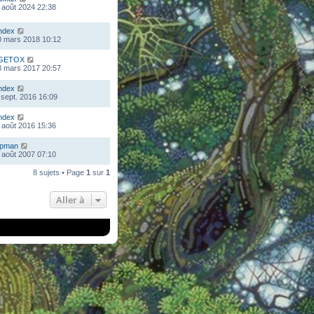
 août 2024 22:38
ndex
0 mars 2018 10:12
GETOX
8 mars 2017 20:57
ndex
 sept. 2016 16:09
ndex
 août 2016 15:36
mpman
 août 2007 07:10
8 sujets • Page
1
sur
1
Aller à