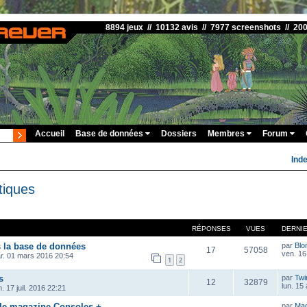
8894 jeux // 10132 avis // 7977 screenshots // 20
Accueil
Base de données
Dossiers
Membres
Forum
Ind
tiques
RÉPONSES
VUES
DERNI
s la base de données
par
Blo
17
57058
ven. 16
r. 01 mars 2016 20:54
1
2
s
par
Twi
12
32879
lun. 15
. 17 juil. 2016 22:21
 le magazine Consoles +
par
Ma