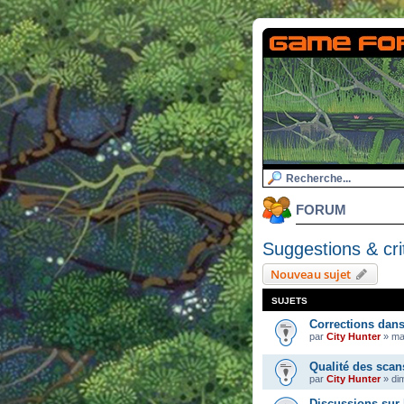
FORUM
Suggestions & cri
Nouveau sujet
SUJETS
Corrections dan
par
City Hunter
»
ma
Qualité des scan
par
City Hunter
»
dim
Discussions sur