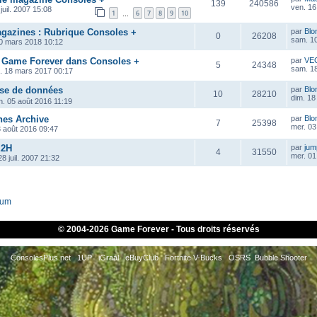
139
240586
ven. 16
juil. 2007 15:08
1
6
7
8
9
10
…
azines : Rubrique Consoles +
par
Blo
0
26208
sam. 1
0 mars 2018 10:12
 Game Forever dans Consoles +
par
VE
5
24348
sam. 1
. 18 mars 2017 00:17
ase de données
par
Blo
10
28210
dim. 18
n. 05 août 2016 11:19
es Archive
par
Blo
7
25398
mer. 03
3 août 2016 09:47
E2H
par
ju
4
31550
mer. 01
8 juil. 2007 21:32
rum
© 2004-
2026 Game Forever - Tous droits réservés
ConsolesPlus.net
1UP
iGraal
eBuyClub
Fortnite V-Bucks
OSRS
Bubble Shooter