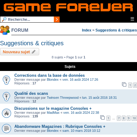
☰
FORUM
Index
>
Suggestions & critiques
Suggestions & critiques
Nouveau sujet
8 sujets • Page
1
sur
1
Sujets
Corrections dans la base de données
Dernier message par
Blondex
«
ven. 16 août 2024 17:26
Réponses :
17
1
2
Qualité des scans
Dernier message par
Twinsen Threepwood
«
lun. 15 août 2016 18:31
Réponses :
12
Discussions sur le magazine Consoles +
Dernier message par
MadMax
«
ven. 16 août 2024 22:38
Réponses :
139
1
7
8
9
10
…
Abandonware Magazines : Rubrique Consoles +
Dernier message par
Blondex
«
sam. 10 mars 2018 10:12