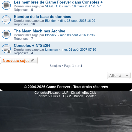
Les membres de Game Forever dans Consoles +
Dernier message par
VEGETOX
«
sam. 18 mars 2017 20:57
Réponses :
5
Etendue de la base de données
Dernier message par
Blondex
«
dim. 18 sept. 2016 16:09
Réponses :
10
The Mean Machines Archive
Dernier message par
Blondex
«
mer. 03 août 2016 15:36
Réponses :
7
Consoles + N°SE2H
Dernier message par
jumpman
«
mer. 01 août 2007 07:10
Réponses :
4
Nouveau sujet
8 sujets • Page
1
sur
1
Aller à
© 2004-
2026 Game Forever - Tous droits réservés
ConsolesPlus.net
1UP
iGraal
eBuyClub
Fortnite V-Bucks
OSRS
Bubble Shooter