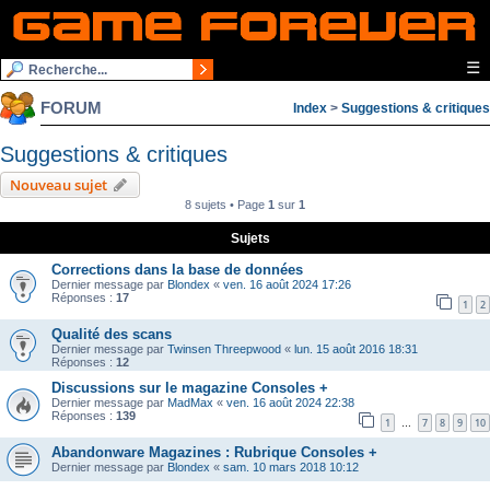
☰
FORUM
Index
>
Suggestions & critiques
Suggestions & critiques
Nouveau sujet
8 sujets • Page
1
sur
1
Sujets
Corrections dans la base de données
Dernier message par
Blondex
«
ven. 16 août 2024 17:26
Réponses :
17
1
2
Qualité des scans
Dernier message par
Twinsen Threepwood
«
lun. 15 août 2016 18:31
Réponses :
12
Discussions sur le magazine Consoles +
Dernier message par
MadMax
«
ven. 16 août 2024 22:38
Réponses :
139
1
7
8
9
10
…
Abandonware Magazines : Rubrique Consoles +
Dernier message par
Blondex
«
sam. 10 mars 2018 10:12