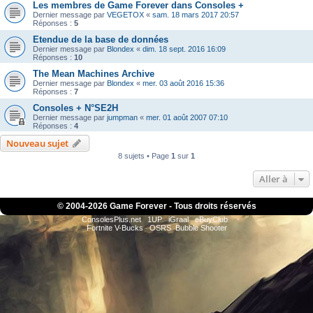
Les membres de Game Forever dans Consoles +
Dernier message par
VEGETOX
«
sam. 18 mars 2017 20:57
Réponses :
5
Etendue de la base de données
Dernier message par
Blondex
«
dim. 18 sept. 2016 16:09
Réponses :
10
The Mean Machines Archive
Dernier message par
Blondex
«
mer. 03 août 2016 15:36
Réponses :
7
Consoles + N°SE2H
Dernier message par
jumpman
«
mer. 01 août 2007 07:10
Réponses :
4
Nouveau sujet
8 sujets • Page
1
sur
1
Aller à
© 2004-
2026 Game Forever - Tous droits réservés
ConsolesPlus.net
1UP
iGraal
eBuyClub
Fortnite V-Bucks
OSRS
Bubble Shooter