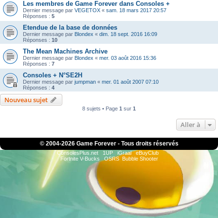
Les membres de Game Forever dans Consoles +
Dernier message par
VEGETOX
«
sam. 18 mars 2017 20:57
Réponses :
5
Etendue de la base de données
Dernier message par
Blondex
«
dim. 18 sept. 2016 16:09
Réponses :
10
The Mean Machines Archive
Dernier message par
Blondex
«
mer. 03 août 2016 15:36
Réponses :
7
Consoles + N°SE2H
Dernier message par
jumpman
«
mer. 01 août 2007 07:10
Réponses :
4
Nouveau sujet
8 sujets • Page
1
sur
1
Aller à
© 2004-
2026 Game Forever - Tous droits réservés
ConsolesPlus.net
1UP
iGraal
eBuyClub
Fortnite V-Bucks
OSRS
Bubble Shooter