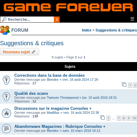
☰
FORUM
Index
>
Suggestions & critiques
Suggestions & critiques
Nouveau sujet
8 sujets • Page
1
sur
1
Sujets
Corrections dans la base de données
Dernier message par
Blondex
«
ven. 16 août 2024 17:26
Réponses :
17
1
2
Qualité des scans
Dernier message par
Twinsen Threepwood
«
lun. 15 août 2016 18:31
Réponses :
12
Discussions sur le magazine Consoles +
Dernier message par
MadMax
«
ven. 16 août 2024 22:38
Réponses :
139
1
7
8
9
10
…
Abandonware Magazines : Rubrique Consoles +
Dernier message par
Blondex
«
sam. 10 mars 2018 10:12