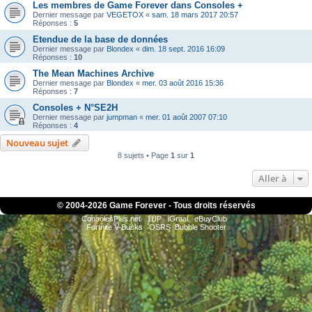
Les membres de Game Forever dans Consoles +
Dernier message par
VEGETOX
«
sam. 18 mars 2017 20:57
Réponses :
5
Etendue de la base de données
Dernier message par
Blondex
«
dim. 18 sept. 2016 16:09
Réponses :
10
The Mean Machines Archive
Dernier message par
Blondex
«
mer. 03 août 2016 15:36
Réponses :
7
Consoles + N°SE2H
Dernier message par
jumpman
«
mer. 01 août 2007 07:10
Réponses :
4
Nouveau sujet
8 sujets • Page
1
sur
1
Aller à
© 2004-
2026 Game Forever - Tous droits réservés
ConsolesPlus.net
1UP
iGraal
eBuyClub
Fortnite V-Bucks
OSRS
Bubble Shooter