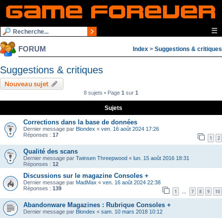
☰
FORUM
Index
>
Suggestions & critiques
Suggestions & critiques
Nouveau sujet
8 sujets • Page
1
sur
1
Sujets
Corrections dans la base de données
Dernier message par
Blondex
«
ven. 16 août 2024 17:26
Réponses :
17
1
2
Qualité des scans
Dernier message par
Twinsen Threepwood
«
lun. 15 août 2016 18:31
Réponses :
12
Discussions sur le magazine Consoles +
Dernier message par
MadMax
«
ven. 16 août 2024 22:38
Réponses :
139
1
7
8
9
10
…
Abandonware Magazines : Rubrique Consoles +
Dernier message par
Blondex
«
sam. 10 mars 2018 10:12