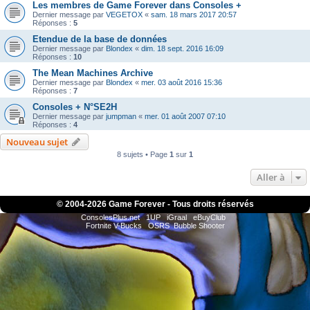
Les membres de Game Forever dans Consoles +
Dernier message par
VEGETOX
«
sam. 18 mars 2017 20:57
Réponses :
5
Etendue de la base de données
Dernier message par
Blondex
«
dim. 18 sept. 2016 16:09
Réponses :
10
The Mean Machines Archive
Dernier message par
Blondex
«
mer. 03 août 2016 15:36
Réponses :
7
Consoles + N°SE2H
Dernier message par
jumpman
«
mer. 01 août 2007 07:10
Réponses :
4
Nouveau sujet
8 sujets • Page
1
sur
1
Aller à
© 2004-
2026 Game Forever - Tous droits réservés
ConsolesPlus.net
1UP
iGraal
eBuyClub
Fortnite V-Bucks
OSRS
Bubble Shooter