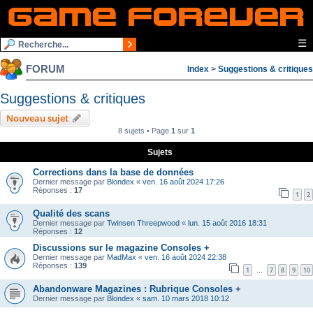
☰
FORUM
Index
>
Suggestions & critiques
Suggestions & critiques
Nouveau sujet
8 sujets • Page
1
sur
1
Sujets
Corrections dans la base de données
Dernier message par
Blondex
«
ven. 16 août 2024 17:26
Réponses :
17
1
2
Qualité des scans
Dernier message par
Twinsen Threepwood
«
lun. 15 août 2016 18:31
Réponses :
12
Discussions sur le magazine Consoles +
Dernier message par
MadMax
«
ven. 16 août 2024 22:38
Réponses :
139
1
7
8
9
10
…
Abandonware Magazines : Rubrique Consoles +
Dernier message par
Blondex
«
sam. 10 mars 2018 10:12